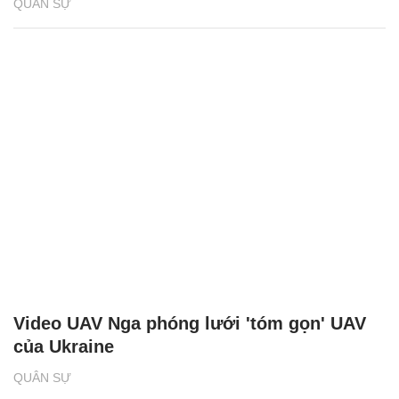
QUÂN SỰ
Video UAV Nga phóng lưới 'tóm gọn' UAV
của Ukraine
QUÂN SỰ