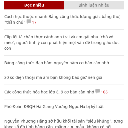
Đọc nhiều
Bình luận nhiều
Cách học thuộc nhanh Bảng công thức lượng giác bằng thơ,
"thần chú"
17
Clip lột tả chân thực cảnh anh trai và em gái như 'chó với
mèo', người tinh ý còn phát hiện một vấn đề trong giáo dục
con
Bảng công thức đạo hàm nguyên hàm cơ bản cần nhớ
20 số điện thoại ma ám bạn không bao giờ nên gọi
Các công thức hóa học lớp 8, 9 cơ bản cần nhớ
106
Phó Đoàn ĐBQH Hà Giang Vương Ngọc Hà bị kỷ luật
Nguyễn Phương Hằng sở hữu khối tài sản "siêu khủng", từng
khoe sổ đỏ tính bằng cân, mắng cựu mẫu 'không có nổi