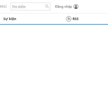
18822
Đăng nhập
Sự kiện
RSS