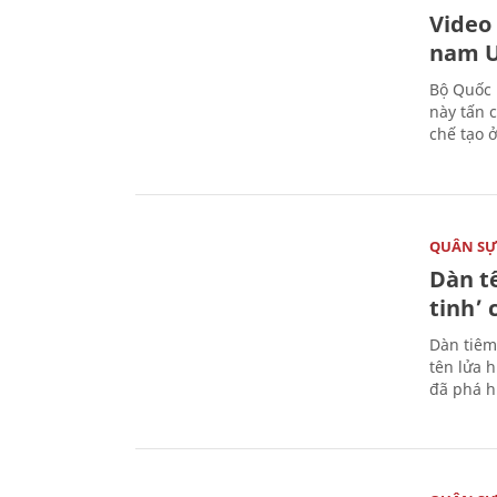
Video
nam U
Bộ Quốc 
này tấn 
chế tạo 
QUÂN S
Dàn t
tinh’ 
Dàn tiêm
tên lửa 
đã phá h