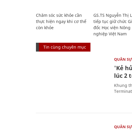
Chăm sóc sức khỏe cần
GS.TS Nguyễn Thị 
thực hiện ngay khi cơ thể
tiếp tục giữ chức 
còn khỏe
đốc Học viện Nông
nghiệp Việt Nam
Tin cùng chuyên mục
QUÂN S
'Kẻ h
lúc 2 
Khung th
Terminato
QUÂN S