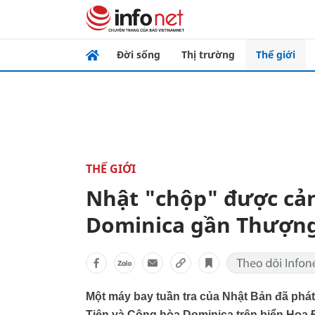
Đời sống
Thị trường
Thế giới
THẾ GIỚI
Nhật "chộp" được cả
Dominica gần Thượng
Một máy bay tuần tra của Nhật Bản đã phát 
Tiên và Cộng hòa Dominica trên biển Hoa Đ