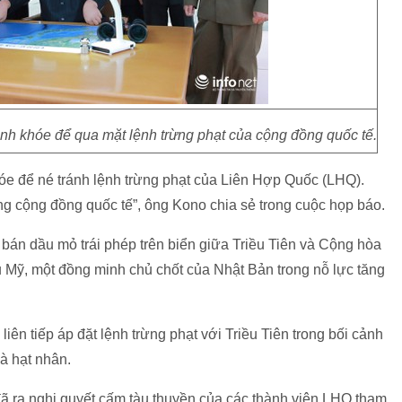
h khóe để qua mặt lệnh trừng phạt của cộng đồng quốc tế.
́e để né tránh lệnh trừng phạt của Liên Hợp Quốc (LHQ).
̀ng cộng đồng quốc tế”, ông Kono chia sẻ trong cuộc họp báo.
́n dầu mỏ trái phép trên biển giữa Triều Tiên và Cộng hòa
ỹ, một đồng minh chủ chốt của Nhật Bản trong nỗ lực tăng
n tiếp áp đặt lệnh trừng phạt với Triều Tiên trong bối cảnh
à hạt nhân.
ã ra nghị quyết cấm tàu thuyền của các thành viên LHQ tham