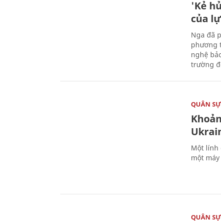
'Kẻ h
của l
Nga đã p
phương t
nghệ bảo
trường đô
QUÂN S
Khoản
Ukrai
Một lính
một máy 
QUÂN S