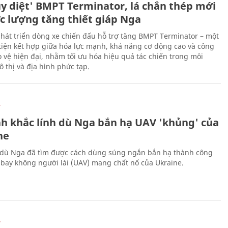
ủy diệt' BMPT Terminator, lá chắn thép mới
ực lượng tăng thiết giáp Nga
hát triển dòng xe chiến đấu hỗ trợ tăng BMPT Terminator – một
iện kết hợp giữa hỏa lực mạnh, khả năng cơ động cao và công
 vệ hiện đại, nhằm tối ưu hóa hiệu quả tác chiến trong môi
 thị và địa hình phức tạp.
Ự
h khắc lính dù Nga bắn hạ UAV 'khủng' của
ne
 dù Nga đã tìm được cách dùng súng ngắn bắn hạ thành công
bay không người lái (UAV) mang chất nổ của Ukraine.
Ự