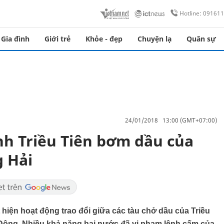
Hotline: 09161
Gia đình
Giới trẻ
Khỏe - đẹp
Chuyện lạ
Quân sự
24/01/2018 13:00 (GMT+07:00)
nh Triều Tiên bơm dầu của
 Hải
hiện hoạt động trao đổi giữa các tàu chở dầu của Triều
ông. Nhiều khả năng hai nước đã vi phạm lệnh cấm của