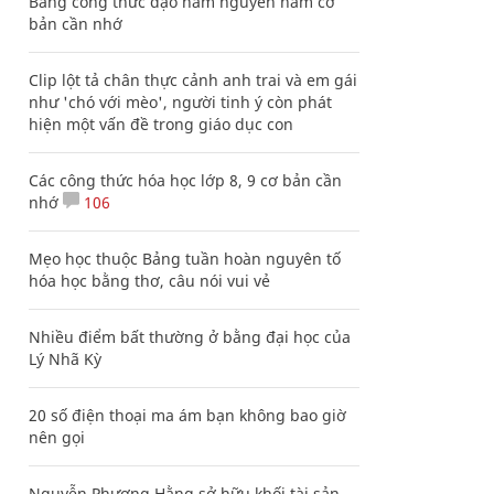
Bảng công thức đạo hàm nguyên hàm cơ
bản cần nhớ
Clip lột tả chân thực cảnh anh trai và em gái
như 'chó với mèo', người tinh ý còn phát
hiện một vấn đề trong giáo dục con
Các công thức hóa học lớp 8, 9 cơ bản cần
nhớ
106
Mẹo học thuộc Bảng tuần hoàn nguyên tố
hóa học bằng thơ, câu nói vui vẻ
Nhiều điểm bất thường ở bằng đại học của
Lý Nhã Kỳ
20 số điện thoại ma ám bạn không bao giờ
nên gọi
Nguyễn Phương Hằng sở hữu khối tài sản