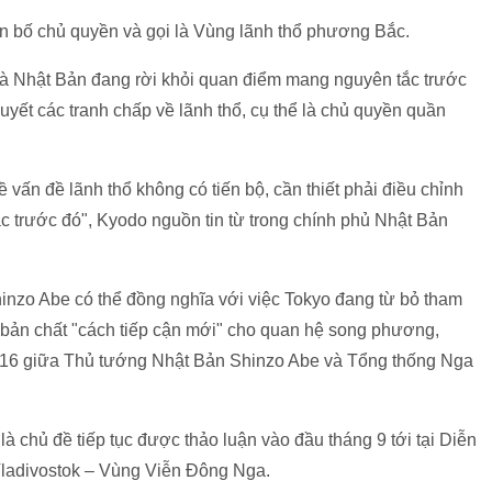
n bố chủ quyền và gọi là Vùng lãnh thổ phương Bắc.
là Nhật Bản đang rời khỏi quan điểm mang nguyên tắc trước
quyết các tranh chấp về lãnh thổ, cụ thể là chủ quyền quần
 vấn đề lãnh thổ không có tiến bộ, cần thiết phải điều chỉnh
ắc trước đó", Kyodo nguồn tin từ trong chính phủ Nhật Bản
inzo Abe có thể đồng nghĩa với việc Tokyo đang từ bỏ tham
 bản chất "cách tiếp cận mới" cho quan hệ song phương,
016 giữa Thủ tướng Nhật Bản Shinzo Abe và Tổng thống Nga
 chủ đề tiếp tục được thảo luận vào đầu tháng 9 tới tại Diễn
ladivostok – Vùng Viễn Đông Nga.