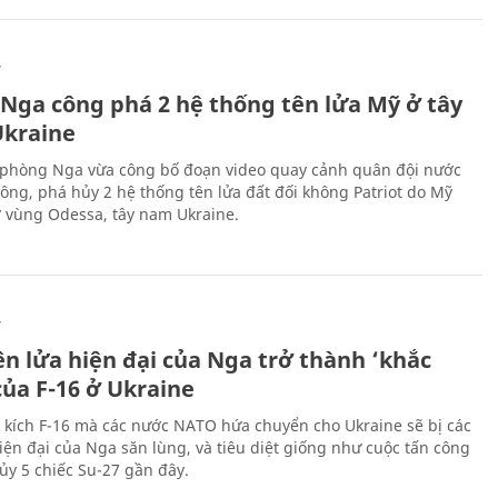
Ự
 Nga công phá 2 hệ thống tên lửa Mỹ ở tây
kraine
phòng Nga vừa công bố đoạn video quay cảnh quân đội nước
công, phá hủy 2 hệ thống tên lửa đất đối không Patriot do Mỹ
ở vùng Odessa, tây nam Ukraine.
Ự
ên lửa hiện đại của Nga trở thành ‘khắc
của F-16 ở Ukraine
 kích F-16 mà các nước NATO hứa chuyển cho Ukraine sẽ bị các
hiện đại của Nga săn lùng, và tiêu diệt giống như cuộc tấn công
ủy 5 chiếc Su-27 gần đây.