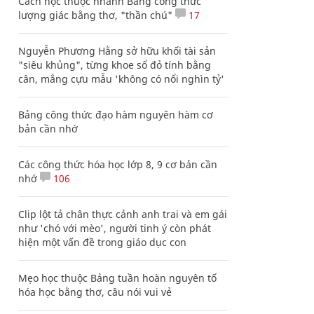
Cách học thuộc nhanh Bảng công thức
lượng giác bằng thơ, "thần chú"
17
Nguyễn Phương Hằng sở hữu khối tài sản
"siêu khủng", từng khoe sổ đỏ tính bằng
cân, mắng cựu mẫu 'không có nổi nghìn tỷ'
Bảng công thức đạo hàm nguyên hàm cơ
bản cần nhớ
Các công thức hóa học lớp 8, 9 cơ bản cần
nhớ
106
Clip lột tả chân thực cảnh anh trai và em gái
như 'chó với mèo', người tinh ý còn phát
hiện một vấn đề trong giáo dục con
Mẹo học thuộc Bảng tuần hoàn nguyên tố
hóa học bằng thơ, câu nói vui vẻ