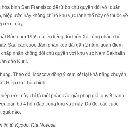
hòa bình San Fransisco để từ bỏ chủ quyền đối với quần
, hiệp ước này không chỉ rõ khu vực lãnh thổ này sẽ thuộc về
iệp ước này.
Nhật Bản năm 1955 đã lên tiếng đòi Liên Xô công nhận chủ
này. Sau các cuộc đàm phán kéo dài gần 2 năm, quan điểm
n chấp nhận không đòi chủ quyền với khu vực Nam Sakhalin
uần đảo Kuril.
chung. Theo đó, Moscow đồng ý xem xét lại khả năng chuyển
kết Hiệp ước hòa bình.
 hiệp ước này chỉ là một phần các giải pháp giải quyết tranh
ới toàn bộ 4 hòn đảo trong khu vực này. Do đó, các cuộc
t quả nào.
tin từ Kyodo, Ria Novosti.