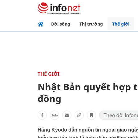
Đời sống
Thị trường
Thế giới
THẾ GIỚI
Nhật Bản quyết hợp t
đồng
Hãng Kyodo dẫn nguồn tin ngoại giao ngày
triển hợp tác kinh tế toàn diện với Nga mà 