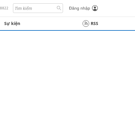
18822
Đăng nhập
Sự kiện
RSS