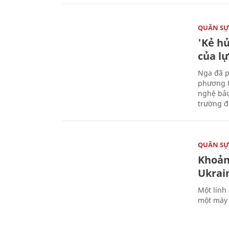
QUÂN S
'Kẻ h
của l
Nga đã p
phương t
nghệ bảo
trường đô
QUÂN S
Khoản
Ukrai
Một lính
một máy 