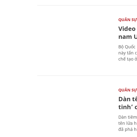
QUÂN S
Video
nam U
Bộ Quốc 
này tấn 
chế tạo 
QUÂN S
Dàn t
tinh’ 
Dàn tiêm
tên lửa 
đã phá h