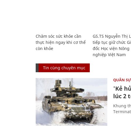
Chăm sóc sức khỏe cần
GS.TS Nguyễn Thị 
thực hiện ngay khi cơ thể
tiếp tục giữ chức 
còn khỏe
đốc Học viện Nông
nghiệp Việt Nam
Tin cùng chuyên mục
QUÂN S
'Kẻ h
lúc 2 
Khung th
Terminato