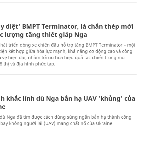
Ự
ủy diệt' BMPT Terminator, lá chắn thép mới
ực lượng tăng thiết giáp Nga
hát triển dòng xe chiến đấu hỗ trợ tăng BMPT Terminator – một
iện kết hợp giữa hỏa lực mạnh, khả năng cơ động cao và công
 vệ hiện đại, nhằm tối ưu hóa hiệu quả tác chiến trong môi
 thị và địa hình phức tạp.
Ự
h khắc lính dù Nga bắn hạ UAV 'khủng' của
ne
 dù Nga đã tìm được cách dùng súng ngắn bắn hạ thành công
bay không người lái (UAV) mang chất nổ của Ukraine.