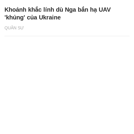
Khoảnh khắc lính dù Nga bắn hạ UAV
'khủng' của Ukraine
QUÂN SỰ