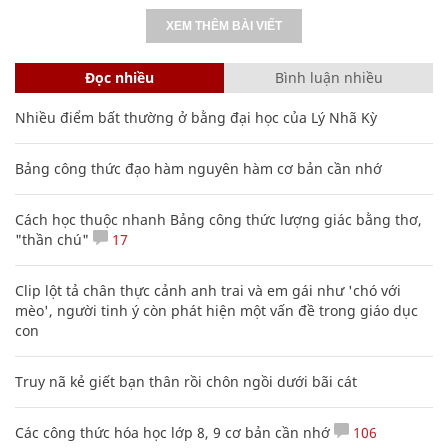
XEM THÊM BÀI VIẾT
Đọc nhiều
Bình luận nhiều
Nhiều điểm bất thường ở bằng đại học của Lý Nhã Kỳ
Bảng công thức đạo hàm nguyên hàm cơ bản cần nhớ
Cách học thuộc nhanh Bảng công thức lượng giác bằng thơ,
"thần chú"
17
Clip lột tả chân thực cảnh anh trai và em gái như 'chó với
mèo', người tinh ý còn phát hiện một vấn đề trong giáo dục
con
Truy nã kẻ giết bạn thân rồi chôn ngồi dưới bãi cát
Các công thức hóa học lớp 8, 9 cơ bản cần nhớ
106