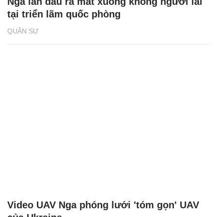
Nga lần đầu ra mắt xuồng không người lái
tại triển lãm quốc phòng
QUÂN SỰ
Video UAV Nga phóng lưới 'tóm gọn' UAV