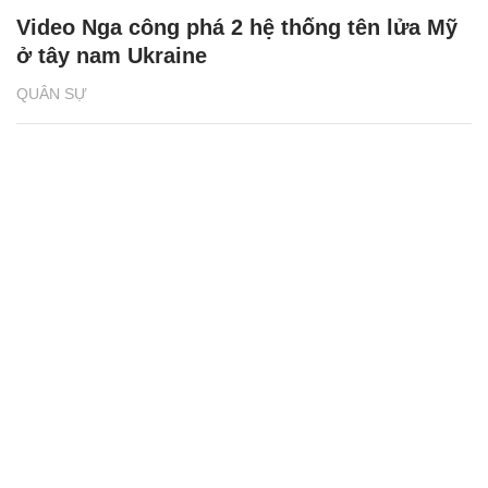
Video Nga công phá 2 hệ thống tên lửa Mỹ
ở tây nam Ukraine
QUÂN SỰ