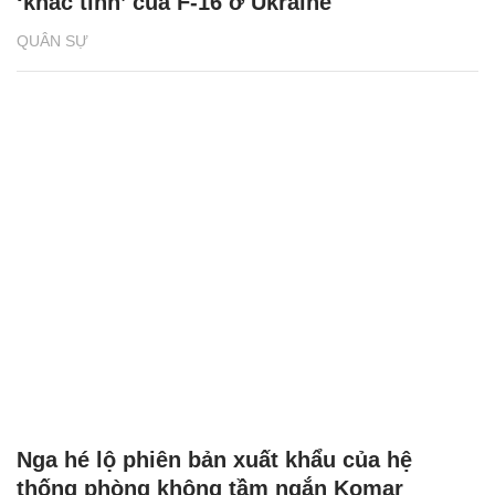
‘khắc tinh’ của F-16 ở Ukraine
QUÂN SỰ
Nga hé lộ phiên bản xuất khẩu của hệ
thống phòng không tầm ngắn Komar