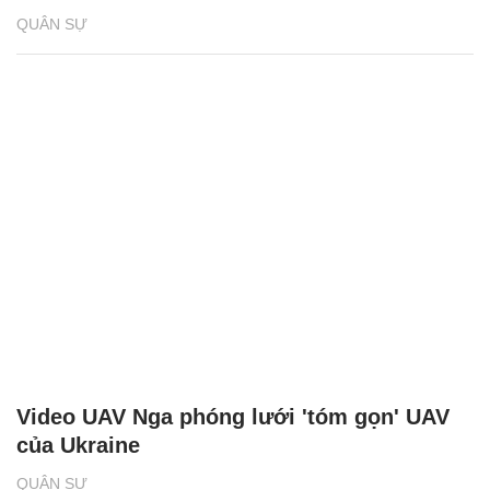
QUÂN SỰ
Video UAV Nga phóng lưới 'tóm gọn' UAV
của Ukraine
QUÂN SỰ