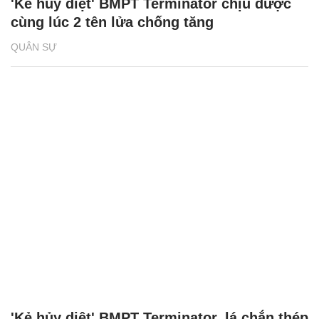
'Kẻ hủy diệt' BMPT Terminator chịu được
cùng lúc 2 tên lửa chống tăng
QUÂN SỰ
'Kẻ hủy diệt' BMPT Terminator, lá chắn thép