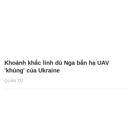
Khoảnh khắc lính dù Nga bắn hạ UAV
'khủng' của Ukraine
QUÂN SỰ