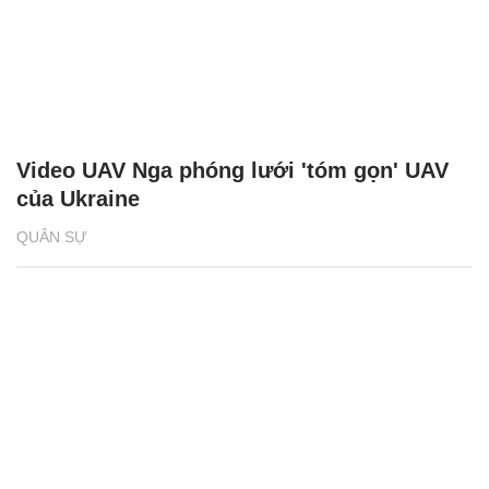
Video UAV Nga phóng lưới 'tóm gọn' UAV
của Ukraine
QUÂN SỰ