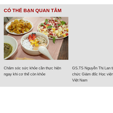
CÓ THỂ BẠN QUAN TÂM
Chăm sóc sức khỏe cần thực hiện
GS.TS Nguyễn Thị Lan ti
ngay khi cơ thể còn khỏe
chức Giám đốc Học viện
Việt Nam