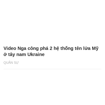
Video Nga công phá 2 hệ thống tên lửa Mỹ
ở tây nam Ukraine
QUÂN SỰ