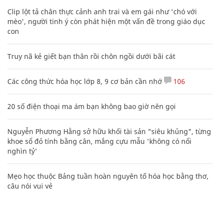
Clip lột tả chân thực cảnh anh trai và em gái như 'chó với
mèo', người tinh ý còn phát hiện một vấn đề trong giáo dục
con
Truy nã kẻ giết bạn thân rồi chôn ngồi dưới bãi cát
Các công thức hóa học lớp 8, 9 cơ bản cần nhớ
106
20 số điện thoại ma ám bạn không bao giờ nên gọi
Nguyễn Phương Hằng sở hữu khối tài sản "siêu khủng", từng
khoe sổ đỏ tính bằng cân, mắng cựu mẫu 'không có nổi
nghìn tỷ'
Mẹo học thuộc Bảng tuần hoàn nguyên tố hóa học bằng thơ,
câu nói vui vẻ