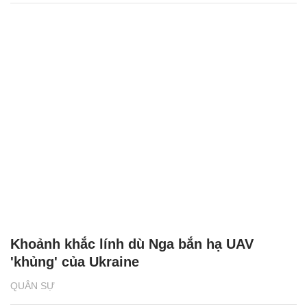
Khoảnh khắc lính dù Nga bắn hạ UAV
'khủng' của Ukraine
QUÂN SỰ