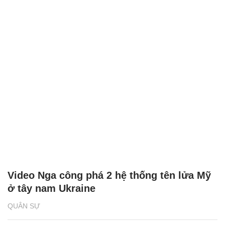
Video Nga công phá 2 hệ thống tên lửa Mỹ
ở tây nam Ukraine
QUÂN SỰ