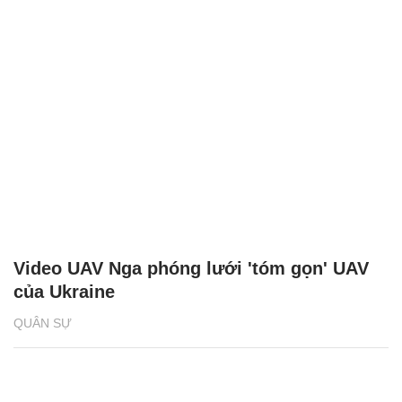
Video UAV Nga phóng lưới 'tóm gọn' UAV
của Ukraine
QUÂN SỰ