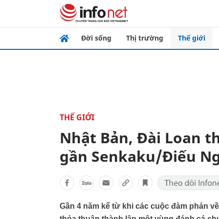
Đời sống
Thị trường
Thế giới
THẾ GIỚI
Nhật Bản, Đài Loan t
gần Senkaku/Điếu N
Gần 4 năm kể từ khi các cuộc đàm phán về 
thỏa thuận thành lập một vùng đánh cá c