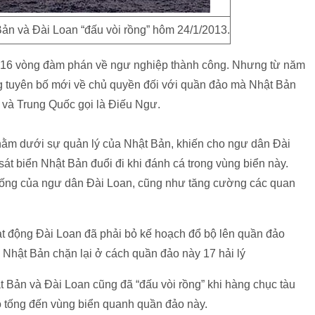
ản và Đài Loan “đấu vòi rồng” hôm 24/1/2013.
 16 vòng đàm phán về ngư nghiệp thành công. Nhưng từ năm
g tuyên bố mới về chủ quyền đối với quần đảo mà Nhật Bản
 và Trung Quốc gọi là Điếu Ngư.
nằm dưới sự quản lý của Nhật Bản, khiến cho ngư dân Đài
sát biển Nhật Bản đuổi đi khi đánh cá trong vùng biển này.
sống của ngư dân Đài Loan, cũng như tăng cường các quan
ạt động Đài Loan đã phải bỏ kế hoạch đổ bộ lên quần đảo
 Nhật Bản chặn lại ở cách quần đảo này 17 hải lý
t Bản và Đài Loan cũng đã “đấu vòi rồng” khi hàng chục tàu
 tống đến vùng biển quanh quần đảo này.