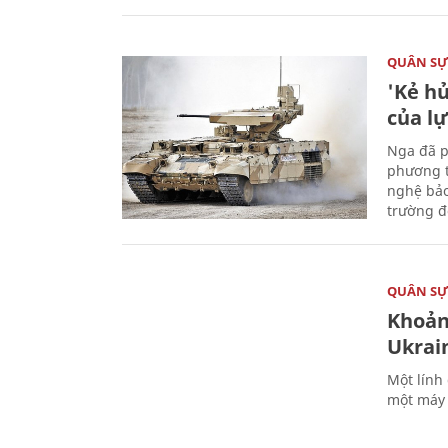
QUÂN S
'Kẻ h
của l
Nga đã p
phương t
nghệ bảo
trường đô
QUÂN S
Khoản
Ukrai
Một lính
một máy 