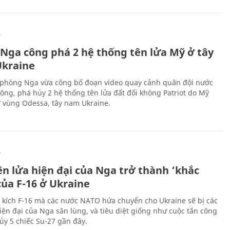
Ự
 Nga công phá 2 hệ thống tên lửa Mỹ ở tây
kraine
phòng Nga vừa công bố đoạn video quay cảnh quân đội nước
công, phá hủy 2 hệ thống tên lửa đất đối không Patriot do Mỹ
ở vùng Odessa, tây nam Ukraine.
Ự
ên lửa hiện đại của Nga trở thành ‘khắc
của F-16 ở Ukraine
 kích F-16 mà các nước NATO hứa chuyển cho Ukraine sẽ bị các
hiện đại của Nga săn lùng, và tiêu diệt giống như cuộc tấn công
ủy 5 chiếc Su-27 gần đây.