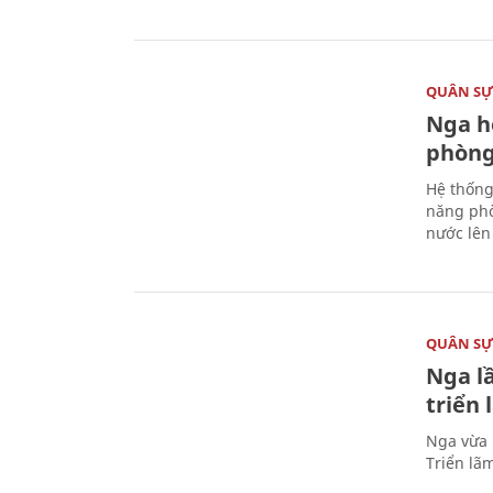
QUÂN S
Nga h
phòng
Hệ thống
năng phò
nước lên 
QUÂN S
Nga l
triển
Nga vừa 
Triển lã