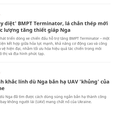
Ự
ủy diệt' BMPT Terminator, lá chắn thép mới
ực lượng tăng thiết giáp Nga
hát triển dòng xe chiến đấu hỗ trợ tăng BMPT Terminator – một
iện kết hợp giữa hỏa lực mạnh, khả năng cơ động cao và công
 vệ hiện đại, nhằm tối ưu hóa hiệu quả tác chiến trong môi
 thị và địa hình phức tạp.
Ự
h khắc lính dù Nga bắn hạ UAV 'khủng' của
ne
 dù Nga đã tìm được cách dùng súng ngắn bắn hạ thành công
bay không người lái (UAV) mang chất nổ của Ukraine.