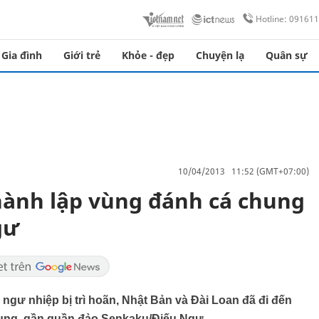
Hotline: 09161
Gia đình
Giới trẻ
Khỏe - đẹp
Chuyện lạ
Quân sự
10/04/2013 11:52 (GMT+07:00)
hành lập vùng đánh cá chung
gư
ngư nhiệp bị trì hoãn, Nhật Bản và Đài Loan đã đi đến
hung, gần quần đảo Senkaku/Điếu Ngư.