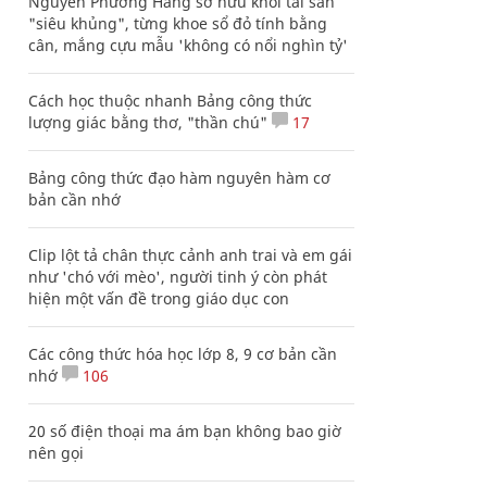
Nguyễn Phương Hằng sở hữu khối tài sản
"siêu khủng", từng khoe sổ đỏ tính bằng
cân, mắng cựu mẫu 'không có nổi nghìn tỷ'
Cách học thuộc nhanh Bảng công thức
lượng giác bằng thơ, "thần chú"
17
Bảng công thức đạo hàm nguyên hàm cơ
bản cần nhớ
Clip lột tả chân thực cảnh anh trai và em gái
như 'chó với mèo', người tinh ý còn phát
hiện một vấn đề trong giáo dục con
Các công thức hóa học lớp 8, 9 cơ bản cần
nhớ
106
20 số điện thoại ma ám bạn không bao giờ
nên gọi