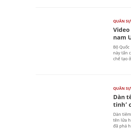
QUÂN S
Video
nam U
Bộ Quốc 
này tấn 
chế tạo 
QUÂN S
Dàn t
tinh’ 
Dàn tiêm
tên lửa 
đã phá h