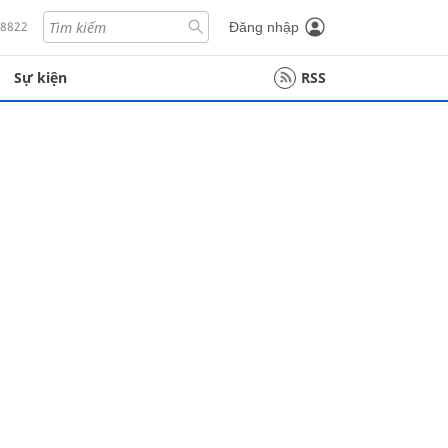
18822
Đăng nhập
Sự kiện
RSS