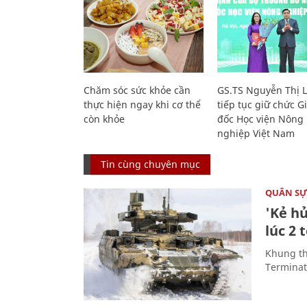
Chăm sóc sức khỏe cần
GS.TS Nguyễn Thị 
thực hiện ngay khi cơ thể
tiếp tục giữ chức 
còn khỏe
đốc Học viện Nông
nghiệp Việt Nam
Tin cùng chuyên mục
QUÂN S
'Kẻ h
lúc 2 
Khung th
Terminato