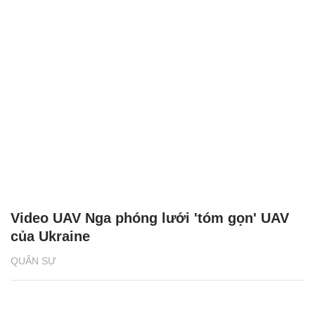
Video UAV Nga phóng lưới 'tóm gọn' UAV
của Ukraine
QUÂN SỰ