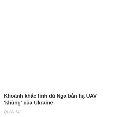
Khoảnh khắc lính dù Nga bắn hạ UAV
'khủng' của Ukraine
QUÂN SỰ