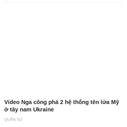
Video Nga công phá 2 hệ thống tên lửa Mỹ
ở tây nam Ukraine
QUÂN SỰ