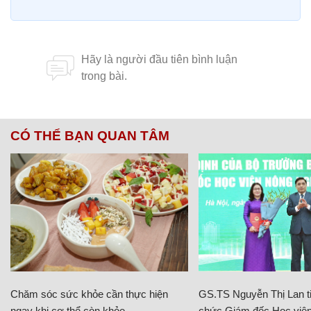
CÓ THỂ BẠN QUAN TÂM
Chăm sóc sức khỏe cần thực hiện
GS.TS Nguyễn Thị Lan ti
ngay khi cơ thể còn khỏe
chức Giám đốc Học viện