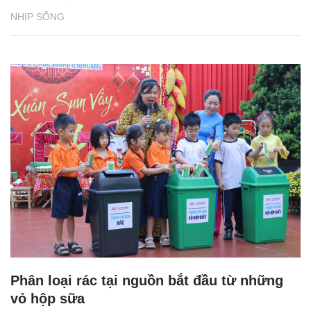
NHỊP SỐNG
Phân loại rác tại nguồn bắt đầu từ những
vỏ hộp sữa