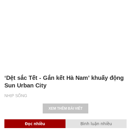
‘Dệt sắc Tết - Gắn kết Hà Nam’ khuấy động
Sun Urban City
NHỊP SỐNG
XEM THÊM BÀI VIẾT
Đọc nhiều
Bình luận nhiều