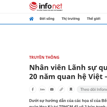
Đời sống
Thị trường
Thế giới
TRUYỀN THÔNG
Nhân viên Lãnh sự qu
20 năm quan hệ Việt 
Dưới sự hướng dẫn của các họa sĩ của Bế
quán Hoa Kỳ tại TPHCM đã vẽ 3 bức tranh 