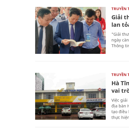
TRUYỀN 
Giải t
lan tỏ
"Giải th
ngày càn
Thông ti
TRUYỀN 
Hà Tĩn
vai tr
Việc giả
địa bàn H
tạo điều 
thực hiệ