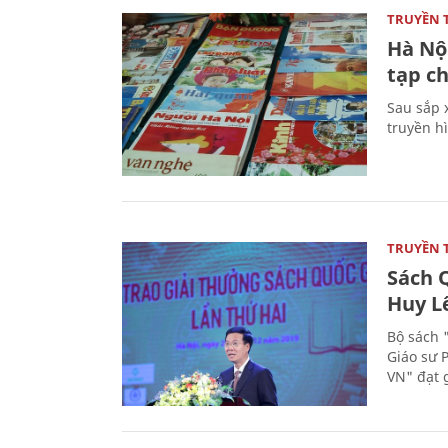
TRUYỀN 
Hà Nội
tạp ch
Sau sắp x
truyền hì
TRUYỀN 
Sách Q
Huy L
Bộ sách 
Giáo sư 
VN" đạt 