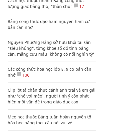
Cách học thuộc nhanh Bảng công thức
lượng giác bằng thơ, "thần chú"
17
Bảng công thức đạo hàm nguyên hàm cơ
bản cần nhớ
Nguyễn Phương Hằng sở hữu khối tài sản
"siêu khủng", từng khoe sổ đỏ tính bằng
cân, mắng cựu mẫu 'không có nổi nghìn tỷ'
Các công thức hóa học lớp 8, 9 cơ bản cần
nhớ
106
Clip lột tả chân thực cảnh anh trai và em gái
như 'chó với mèo', người tinh ý còn phát
hiện một vấn đề trong giáo dục con
Mẹo học thuộc Bảng tuần hoàn nguyên tố
hóa học bằng thơ, câu nói vui vẻ