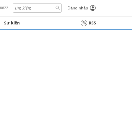
18822
Đăng nhập
Sự kiện
RSS