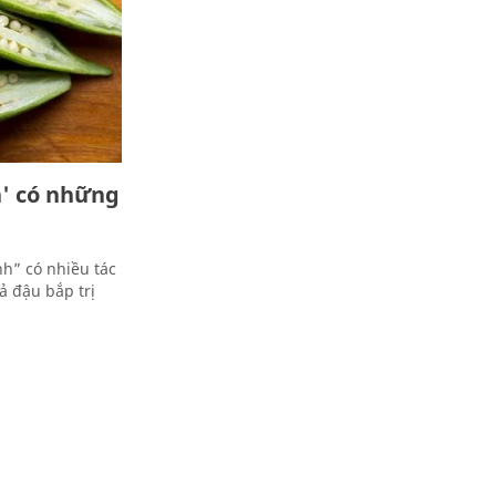
h' có những
h” có nhiều tác
ả đậu bắp trị