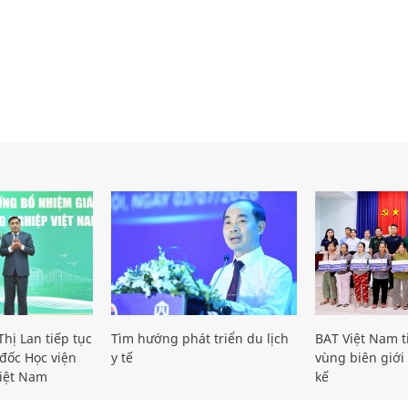
hị Lan tiếp tục
Tìm hướng phát triển du lịch
BAT Việt Nam t
đốc Học viện
y tế
vùng biên giới 
iệt Nam
kế