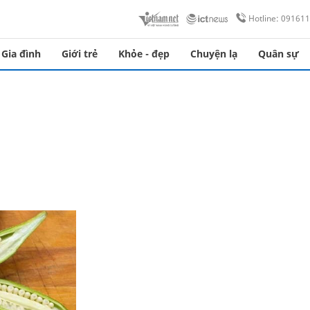
Hotline: 09161
Gia đình
Giới trẻ
Khỏe - đẹp
Chuyện lạ
Quân sự