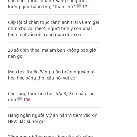
Cách học thuộc nhanh Bảng công thức
lượng giác bằng thơ, "thần chú"
17
Clip lột tả chân thực cảnh anh trai và em gái
như 'chó với mèo', người tinh ý còn phát
hiện một vấn đề trong giáo dục con
20 số điện thoại ma ám bạn không bao giờ
nên gọi
Mẹo học thuộc Bảng tuần hoàn nguyên tố
hóa học bằng thơ, câu nói vui vẻ
Các công thức hóa học lớp 8, 9 cơ bản cần
nhớ
106
Hàng ngàn người Mỹ ân hận vì tiêm vắc xin
HPV: Bác sĩ nói gì?
Tổng hợp những status hay về cuộc sống