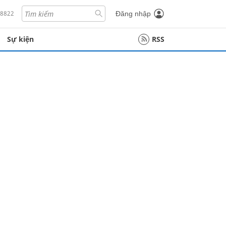
18822
Đăng nhập
Sự kiện
RSS