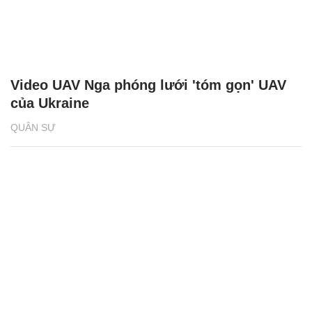
Video UAV Nga phóng lưới 'tóm gọn' UAV
của Ukraine
QUÂN SỰ