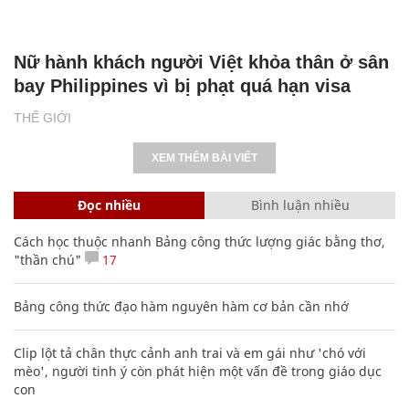
Nữ hành khách người Việt khỏa thân ở sân
bay Philippines vì bị phạt quá hạn visa
THẾ GIỚI
XEM THÊM BÀI VIẾT
Đọc nhiều
Bình luận nhiều
Cách học thuộc nhanh Bảng công thức lượng giác bằng thơ,
"thần chú"
17
Bảng công thức đạo hàm nguyên hàm cơ bản cần nhớ
Clip lột tả chân thực cảnh anh trai và em gái như 'chó với
mèo', người tinh ý còn phát hiện một vấn đề trong giáo dục
con