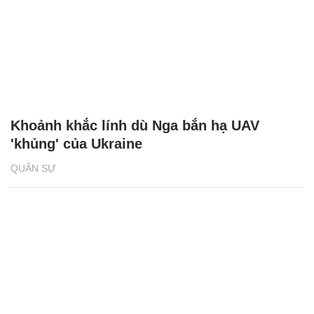
Khoảnh khắc lính dù Nga bắn hạ UAV
'khủng' của Ukraine
QUÂN SỰ