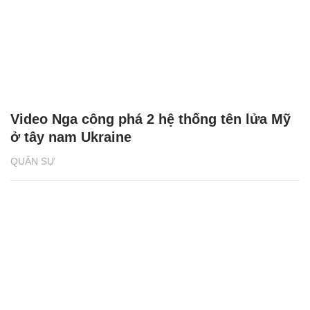
Video Nga công phá 2 hệ thống tên lửa Mỹ
ở tây nam Ukraine
QUÂN SỰ