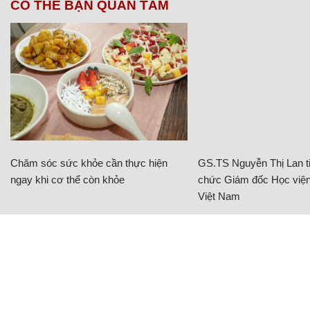
CÓ THỂ BẠN QUAN TÂM
Chăm sóc sức khỏe cần thực hiện
GS.TS Nguyễn Thị Lan ti
ngay khi cơ thể còn khỏe
chức Giám đốc Học viện
Việt Nam