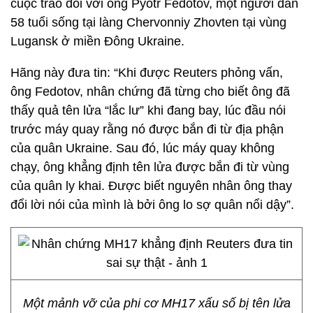
cuộc trao đổi với ông Pyotr Fedotov, một người dân
58 tuổi sống tại làng Chervonniy Zhovten tại vùng
Lugansk ở miền Đông Ukraine.
Hãng này đưa tin: “Khi được Reuters phỏng vấn,
ông Fedotov, nhân chứng đã từng cho biết ông đã
thấy quả tên lửa “lắc lư” khi đang bay, lúc đầu nói
trước máy quay rằng nó được bắn đi từ địa phận
của quân Ukraine. Sau đó, lúc máy quay không
chạy, ông khẳng định tên lửa được bắn đi từ vùng
của quân ly khai. Được biết nguyên nhân ông thay
đổi lời nói của mình là bởi ông lo sợ quân nổi dậy”.
Một mảnh vỡ của phi cơ MH17 xấu số bị tên lửa