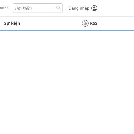
18822
Đăng nhập
Sự kiện
RSS