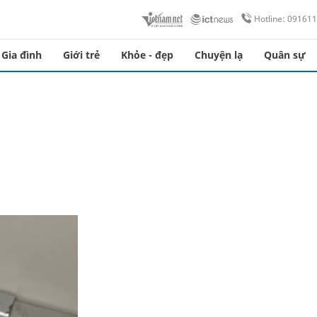
Hotline: 09161
Gia đình
Giới trẻ
Khỏe - đẹp
Chuyện lạ
Quân sự