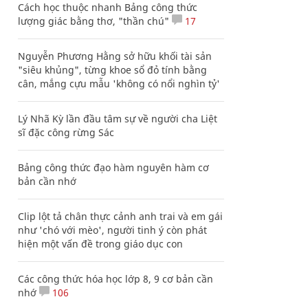
Cách học thuộc nhanh Bảng công thức
lượng giác bằng thơ, "thần chú"
17
Nguyễn Phương Hằng sở hữu khối tài sản
"siêu khủng", từng khoe sổ đỏ tính bằng
cân, mắng cựu mẫu 'không có nổi nghìn tỷ'
Lý Nhã Kỳ lần đầu tâm sự về người cha Liệt
sĩ đặc công rừng Sác
Bảng công thức đạo hàm nguyên hàm cơ
bản cần nhớ
Clip lột tả chân thực cảnh anh trai và em gái
như 'chó với mèo', người tinh ý còn phát
hiện một vấn đề trong giáo dục con
Các công thức hóa học lớp 8, 9 cơ bản cần
nhớ
106