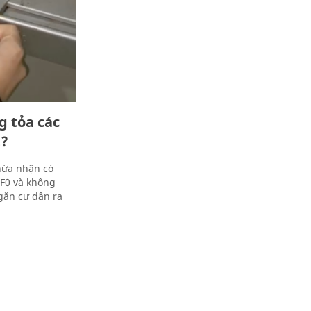
g tỏa các
t?
hừa nhận có
 F0 và không
găn cư dân ra