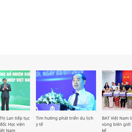
hị Lan tiếp tục
Tìm hướng phát triển du lịch
BAT Việt Nam t
đốc Học viện
y tế
vùng biên giới 
iệt Nam
kế