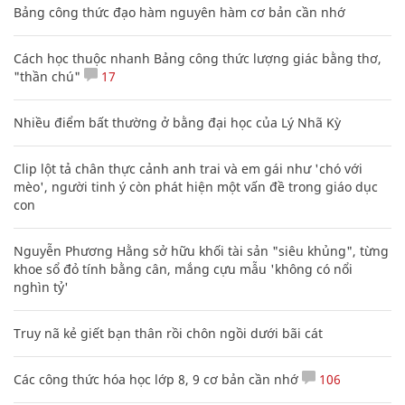
Bảng công thức đạo hàm nguyên hàm cơ bản cần nhớ
Cách học thuộc nhanh Bảng công thức lượng giác bằng thơ,
"thần chú"
17
Nhiều điểm bất thường ở bằng đại học của Lý Nhã Kỳ
Clip lột tả chân thực cảnh anh trai và em gái như 'chó với
mèo', người tinh ý còn phát hiện một vấn đề trong giáo dục
con
Nguyễn Phương Hằng sở hữu khối tài sản "siêu khủng", từng
khoe sổ đỏ tính bằng cân, mắng cựu mẫu 'không có nổi
nghìn tỷ'
Truy nã kẻ giết bạn thân rồi chôn ngồi dưới bãi cát
Các công thức hóa học lớp 8, 9 cơ bản cần nhớ
106