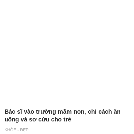
Bác sĩ vào trường mầm non, chỉ cách ăn
uống và sơ cứu cho trẻ
KHỎE - ĐẸP