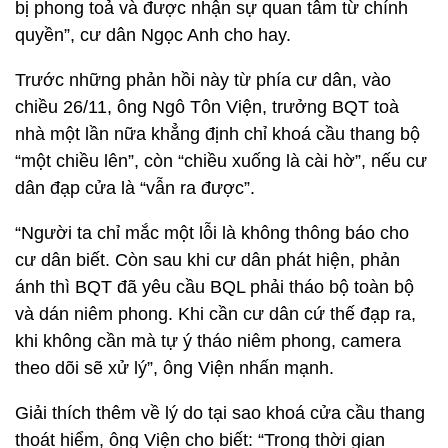
bị phong toả và được nhận sự quan tâm từ chính
quyền”, cư dân Ngọc Anh cho hay.
Trước những phản hồi này từ phía cư dân, vào
chiều 26/11, ông Ngô Tôn Viện, trưởng BQT toà
nhà một lần nữa khẳng định chỉ khoá cầu thang bộ
“một chiều lên”, còn “chiều xuống là cài hờ”, nếu cư
dân đạp cửa là “vẫn ra được”.
“Người ta chỉ mắc một lỗi là không thông báo cho
cư dân biết. Còn sau khi cư dân phát hiện, phản
ánh thì BQT đã yêu cầu BQL phải tháo bộ toàn bộ
và dán niêm phong. Khi cần cư dân cứ thế đạp ra,
khi không cần mà tự ý tháo niêm phong, camera
theo dõi sẽ xử lý”, ông Viện nhấn mạnh.
Giải thích thêm về lý do tại sao khoá cửa cầu thang
thoát hiểm, ông Viện cho biết: “Trong thời gian