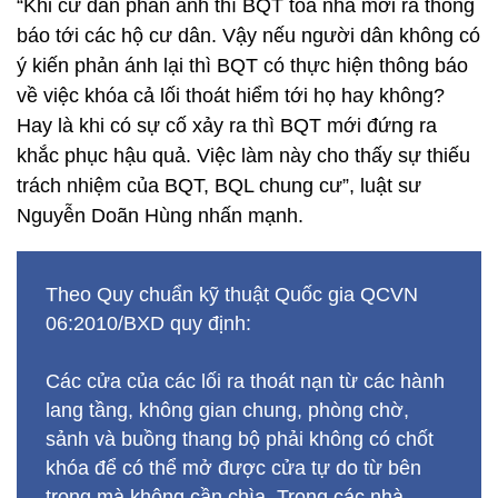
“Khi cư dân phản ánh thì BQT tòa nhà mới ra thông
báo tới các hộ cư dân. Vậy nếu người dân không có
ý kiến phản ánh lại thì BQT có thực hiện thông báo
về việc khóa cả lối thoát hiểm tới họ hay không?
Hay là khi có sự cố xảy ra thì BQT mới đứng ra
khắc phục hậu quả. Việc làm này cho thấy sự thiếu
trách nhiệm của BQT, BQL chung cư”, luật sư
Nguyễn Doãn Hùng nhấn mạnh.
Theo Quy chuẩn kỹ thuật Quốc gia QCVN
06:2010/BXD quy định:
Các cửa của các lối ra thoát nạn từ các hành
lang tầng, không gian chung, phòng chờ,
sảnh và buồng thang bộ phải không có chốt
khóa để có thể mở được cửa tự do từ bên
trong mà không cần chìa. Trong các nhà