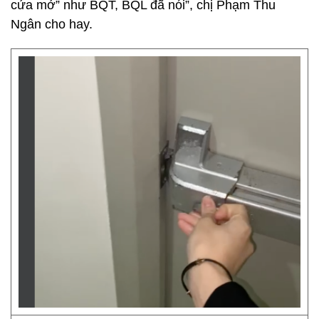
cửa mở” như BQT, BQL đã nói”, chị Phạm Thu
Ngân cho hay.