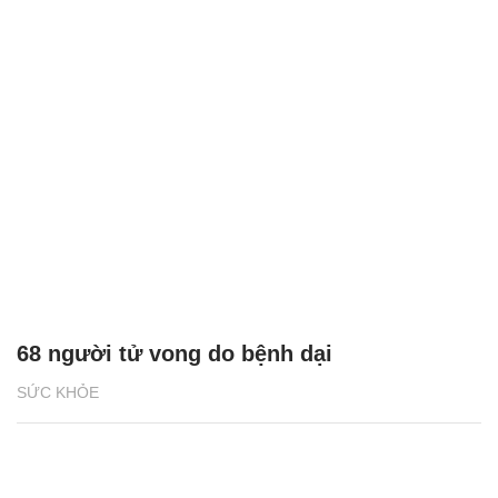
68 người tử vong do bệnh dại
SỨC KHỎE