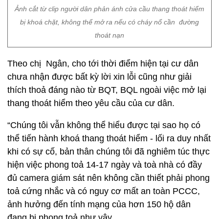
Ảnh cắt từ clip người dân phản ánh cửa cầu thang thoát hiểm
bị khoá chặt, không thể mở ra nếu có cháy nổ cần đường
thoát nạn
Theo chị Ngân, cho tới thời điểm hiện tại cư dân
chưa nhận được bất kỳ lời xin lỗi cũng như giải
thích thoả đáng nào từ BQT, BQL ngoài việc mở lại
thang thoát hiểm theo yêu cầu của cư dân.
“Chúng tôi vẫn không thể hiểu được tại sao họ có
thể tiến hành khoá thang thoát hiểm - lối ra duy nhất
khi có sự cố, bản thân chúng tôi đã nghiêm túc thực
hiện việc phong toả 14-17 ngày và toà nhà có đầy
đủ camera giám sát nên không cần thiết phải phong
toả cứng nhắc và có nguy cơ mất an toàn PCCC,
ảnh hưởng đến tính mạng của hơn 150 hộ dân
đang bị phong toả như vậy.