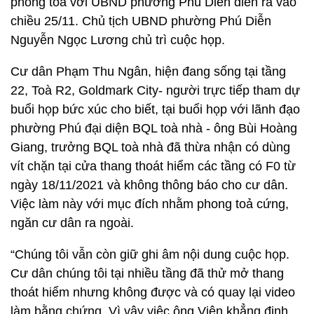
phong toả với UBND phường Phú Diễn diễn ra vào
chiều 25/11. Chủ tịch UBND phường Phú Diễn
Nguyễn Ngọc Lương chủ trì cuộc họp.
Cư dân Phạm Thu Ngân, hiện đang sống tại tầng
22, Toà R2, Goldmark City- người trực tiếp tham dự
buổi họp bức xúc cho biết, tại buổi họp với lãnh đạo
phường Phú đại diện BQL toà nhà - ông Bùi Hoàng
Giang, trưởng BQL toà nhà đã thừa nhận có dùng
vít chặn tại cửa thang thoát hiểm các tầng có F0 từ
ngày 18/11/2021 và không thông báo cho cư dân.
Việc làm này với mục đích nhằm phong toả cứng,
ngăn cư dân ra ngoài.
“Chúng tôi vẫn còn giữ ghi âm nội dung cuộc họp.
Cư dân chúng tôi tại nhiều tầng đã thử mở thang
thoát hiểm nhưng không được và có quay lại video
làm bằng chứng. Vì vậy việc ông Viện khẳng định