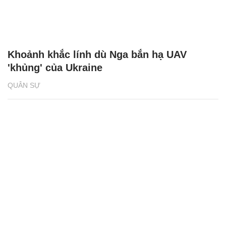
Khoảnh khắc lính dù Nga bắn hạ UAV
'khủng' của Ukraine
QUÂN SỰ