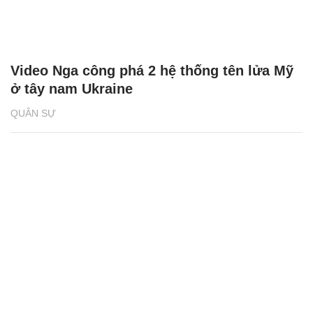
Video Nga công phá 2 hệ thống tên lửa Mỹ
ở tây nam Ukraine
QUÂN SỰ