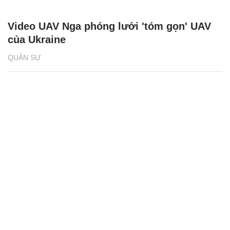
Video UAV Nga phóng lưới 'tóm gọn' UAV
của Ukraine
QUÂN SỰ