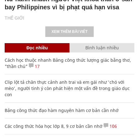
bay Philippines vì bị phạt quá hạn visa
THẾ GIỚI
XEM THÊM BÀI VIẾT
Đọc nhiều
Bình luận nhiều
Cách học thuộc nhanh Bảng công thức lượng giác bằng thơ,
"thần chú"
17
Clip lột tả chân thực cảnh anh trai và em gái như 'chó với
mèo', người tinh ý còn phát hiện một vấn đề trong giáo dục
con
Bảng công thức đạo hàm nguyên hàm cơ bản cần nhớ
Các công thức hóa học lớp 8, 9 cơ bản cần nhớ
106