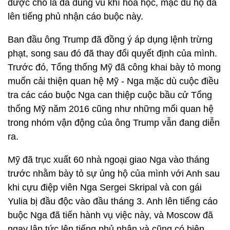
được cho là đã dùng vũ khí hóa học, mặc dù họ đã
lên tiếng phủ nhận cáo buộc này.
Ban đầu ông Trump đã đồng ý áp dụng lệnh trừng
phạt, song sau đó đã thay đổi quyết định của mình.
Trước đó, Tổng thống Mỹ đã công khai bày tỏ mong
muốn cải thiện quan hệ Mỹ - Nga mặc dù cuộc điều
tra các cáo buộc Nga can thiệp cuộc bầu cử Tổng
thống Mỹ năm 2016 cũng như những mối quan hệ
trong nhóm vận động của ông Trump vẫn đang diễn
ra.
Mỹ đã trục xuất 60 nhà ngoại giao Nga vào tháng
trước nhằm bày tỏ sự ủng hộ của mình với Anh sau
khi cựu điệp viên Nga Sergei Skripal và con gái
Yulia bị đầu độc vào đầu tháng 3. Anh lên tiếng cáo
buộc Nga đã tiến hành vụ việc này, và Moscow đã
ngay lập tức lên tiếng phủ nhận và cũng có biện