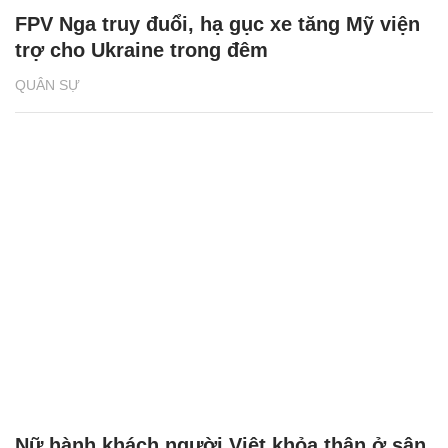
FPV Nga truy đuổi, hạ gục xe tăng Mỹ viện
trợ cho Ukraine trong đêm
QUÂN SỰ
Nữ hành khách người Việt khỏa thân ở sân