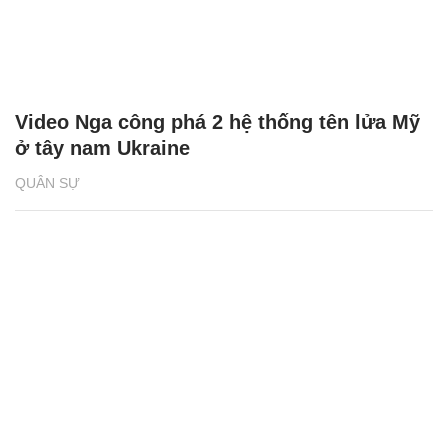
Video Nga công phá 2 hệ thống tên lửa Mỹ
ở tây nam Ukraine
QUÂN SỰ