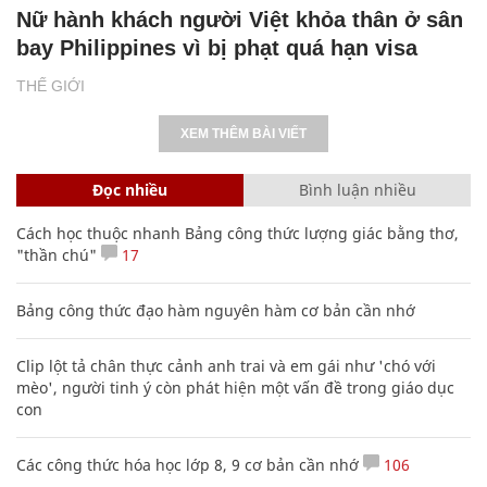
Nữ hành khách người Việt khỏa thân ở sân
bay Philippines vì bị phạt quá hạn visa
THẾ GIỚI
XEM THÊM BÀI VIẾT
Đọc nhiều
Bình luận nhiều
Cách học thuộc nhanh Bảng công thức lượng giác bằng thơ,
"thần chú"
17
Bảng công thức đạo hàm nguyên hàm cơ bản cần nhớ
Clip lột tả chân thực cảnh anh trai và em gái như 'chó với
mèo', người tinh ý còn phát hiện một vấn đề trong giáo dục
con
Các công thức hóa học lớp 8, 9 cơ bản cần nhớ
106