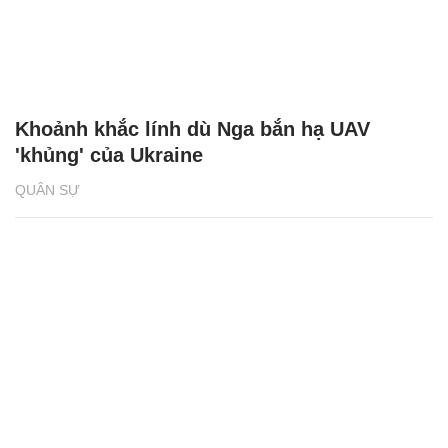
Khoảnh khắc lính dù Nga bắn hạ UAV
'khủng' của Ukraine
QUÂN SỰ