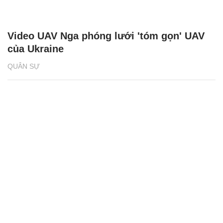
Video UAV Nga phóng lưới 'tóm gọn' UAV
của Ukraine
QUÂN SỰ