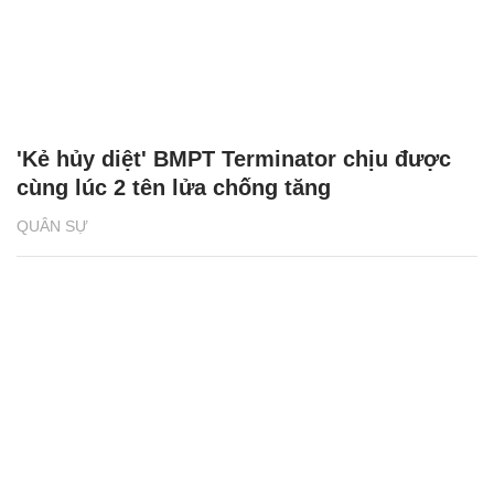
'Kẻ hủy diệt' BMPT Terminator chịu được
cùng lúc 2 tên lửa chống tăng
QUÂN SỰ