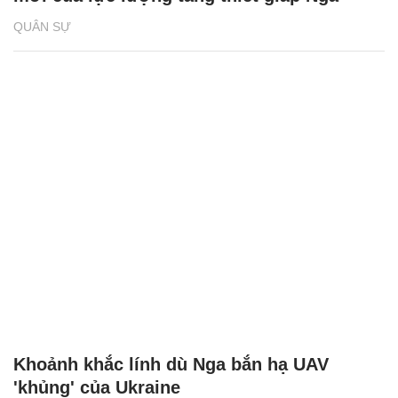
QUÂN SỰ
Khoảnh khắc lính dù Nga bắn hạ UAV
'khủng' của Ukraine