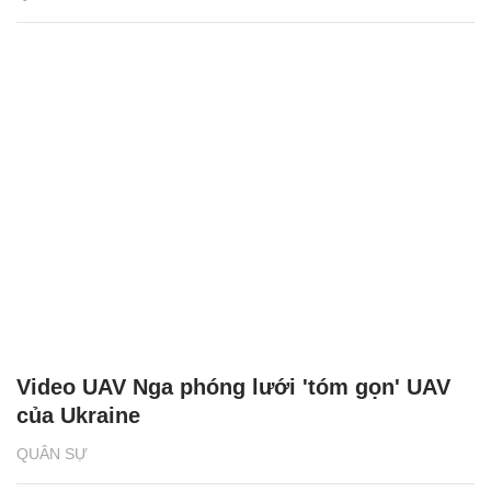
Video UAV Nga phóng lưới 'tóm gọn' UAV
của Ukraine
QUÂN SỰ