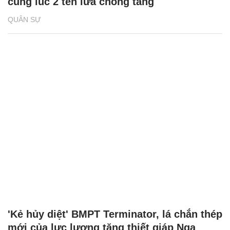
cùng lúc 2 tên lửa chống tăng
QUÂN SỰ
'Kẻ hủy diệt' BMPT Terminator, lá chắn thép
mới của lực lượng tăng thiết giáp Nga