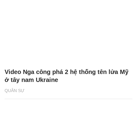
Video Nga công phá 2 hệ thống tên lửa Mỹ
ở tây nam Ukraine
QUÂN SỰ