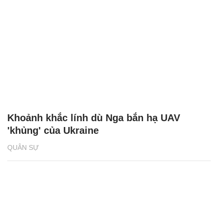
Khoảnh khắc lính dù Nga bắn hạ UAV
'khủng' của Ukraine
QUÂN SỰ