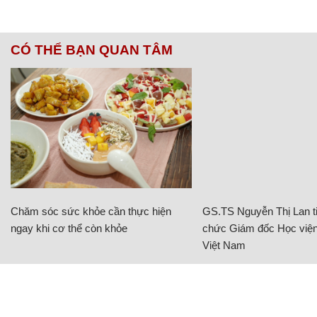
CÓ THỂ BẠN QUAN TÂM
Chăm sóc sức khỏe cần thực hiện
GS.TS Nguyễn Thị Lan ti
ngay khi cơ thể còn khỏe
chức Giám đốc Học viện
Việt Nam