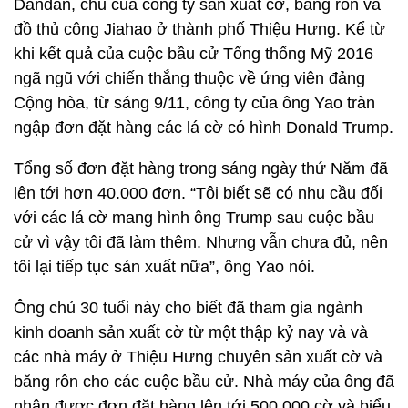
Dandan, chủ của công ty sản xuất cờ, băng rôn và
đồ thủ công Jiahao ở thành phố Thiệu Hưng. Kể từ
khi kết quả của cuộc bầu cử Tổng thống Mỹ 2016
ngã ngũ với chiến thắng thuộc về ứng viên đảng
Cộng hòa, từ sáng 9/11, công ty của ông Yao tràn
ngập đơn đặt hàng các lá cờ có hình Donald Trump.
Tổng số đơn đặt hàng trong sáng ngày thứ Năm đã
lên tới hơn 40.000 đơn. “Tôi biết sẽ có nhu cầu đối
với các lá cờ mang hình ông Trump sau cuộc bầu
cử vì vậy tôi đã làm thêm. Nhưng vẫn chưa đủ, nên
tôi lại tiếp tục sản xuất nữa”, ông Yao nói.
Ông chủ 30 tuổi này cho biết đã tham gia ngành
kinh doanh sản xuất cờ từ một thập kỷ nay và và
các nhà máy ở Thiệu Hưng chuyên sản xuất cờ và
băng rôn cho các cuộc bầu cử. Nhà máy của ông đã
nhận được đơn đặt hàng lên tới 500.000 cờ và biểu