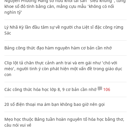
Nguyễn Phương Hằng sở hữu khối tài sản "siêu khủng", từng
khoe sổ đỏ tính bằng cân, mắng cựu mẫu 'không có nổi
nghìn tỷ'
Lý Nhã Kỳ lần đầu tâm sự về người cha Liệt sĩ đặc công rừng
Sác
Bảng công thức đạo hàm nguyên hàm cơ bản cần nhớ
Clip lột tả chân thực cảnh anh trai và em gái như 'chó với
mèo', người tinh ý còn phát hiện một vấn đề trong giáo dục
con
Các công thức hóa học lớp 8, 9 cơ bản cần nhớ
106
20 số điện thoại ma ám bạn không bao giờ nên gọi
Mẹo học thuộc Bảng tuần hoàn nguyên tố hóa học bằng thơ,
câu nói vui vẻ