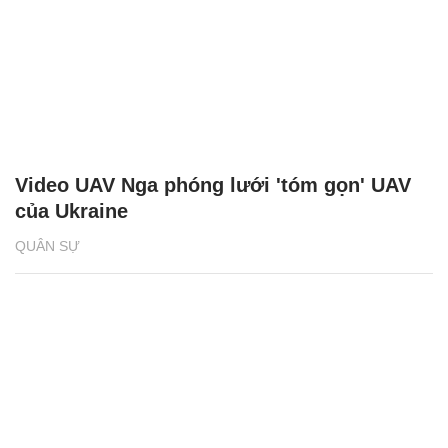
Video UAV Nga phóng lưới 'tóm gọn' UAV
của Ukraine
QUÂN SỰ