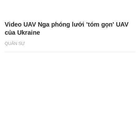
Video UAV Nga phóng lưới 'tóm gọn' UAV
của Ukraine
QUÂN SỰ