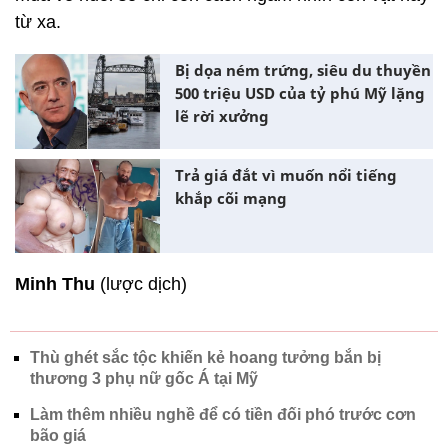
từ xa.
Bị dọa ném trứng, siêu du thuyền
500 triệu USD của tỷ phú Mỹ lặng
lẽ rời xưởng
Trả giá đắt vì muốn nổi tiếng
khắp cõi mạng
Minh Thu
(lược dịch)
Thù ghét sắc tộc khiến kẻ hoang tưởng bắn bị
thương 3 phụ nữ gốc Á tại Mỹ
Làm thêm nhiều nghề để có tiền đối phó trước cơn
bão giá