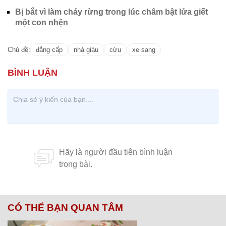
Bị bắt vì làm cháy rừng trong lúc châm bật lửa giết
một con nhện
Chủ đề:
đẳng cấp
nhà giàu
cừu
xe sang
CÓ THỂ BẠN QUAN TÂM