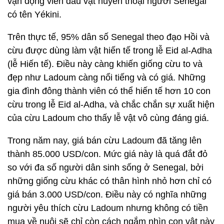
vận động viên đấu vật huyền thoại người Senegal
có tên Yékini.
Trên thực tế, 95% dân số Senegal theo đạo Hồi và
cừu được dùng làm vật hiến tế trong lễ Eid al-Adha
(lễ Hiến tế). Điều này càng khiến giống cừu to và
đẹp như Ladoum càng nổi tiếng và có giá. Những
gia đình đông thành viên có thể hiến tế hơn 10 con
cừu trong lễ Eid al-Adha, và chắc chắn sự xuất hiện
của cừu Ladoum cho thấy lễ vật vô cùng đáng giá.
Trong năm nay, giá bán cừu Ladoum đã tăng lên
thành 85.000 USD/con. Mức giá này là quá đắt đỏ
so với đa số người dân sinh sống ở Senegal, bởi
những giống cừu khác có thân hình nhỏ hơn chỉ có
giá bán 3.000 USD/con. Điều này có nghĩa những
người yêu thích cừu Ladoum nhưng không có tiền
mua về nuôi sẽ chỉ còn cách ngắm nhìn con vật này