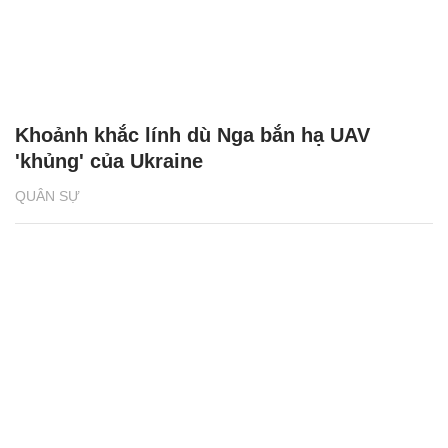
Khoảnh khắc lính dù Nga bắn hạ UAV
'khủng' của Ukraine
QUÂN SỰ