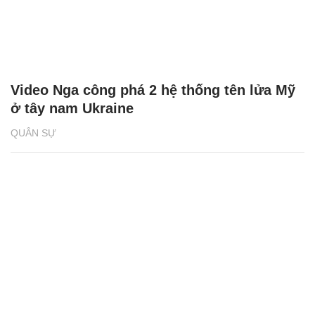
Video Nga công phá 2 hệ thống tên lửa Mỹ
ở tây nam Ukraine
QUÂN SỰ