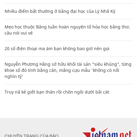
Nhiều điểm bất thường ở bằng đại học của Lý Nhã Kỳ
Mẹo học thuộc Bảng tuần hoàn nguyên tố hóa học bằng thơ,
câu nói vui vẻ
20 số điện thoại ma ám bạn không bao giờ nên gọi
Nguyễn Phương Hằng sở hữu khối tài sản "siêu khủng", từng
khoe sổ đỏ tính bằng cân, mắng cựu mẫu 'không có nổi
nghìn tỷ'
Truy nã kẻ giết bạn thân rồi chôn ngồi dưới bãi cát
CHUYÊN TRANG CỦA BÁO