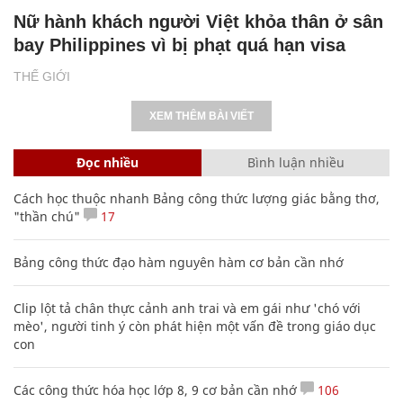
Nữ hành khách người Việt khỏa thân ở sân
bay Philippines vì bị phạt quá hạn visa
THẾ GIỚI
XEM THÊM BÀI VIẾT
Đọc nhiều
Bình luận nhiều
Cách học thuộc nhanh Bảng công thức lượng giác bằng thơ,
"thần chú"
17
Bảng công thức đạo hàm nguyên hàm cơ bản cần nhớ
Clip lột tả chân thực cảnh anh trai và em gái như 'chó với
mèo', người tinh ý còn phát hiện một vấn đề trong giáo dục
con
Các công thức hóa học lớp 8, 9 cơ bản cần nhớ
106