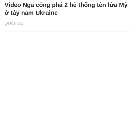
Video Nga công phá 2 hệ thống tên lửa Mỹ
ở tây nam Ukraine
QUÂN SỰ