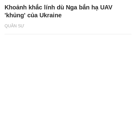
Khoảnh khắc lính dù Nga bắn hạ UAV
'khủng' của Ukraine
QUÂN SỰ