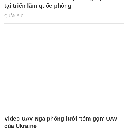
tại triển lãm quốc phòng
QUÂN SỰ
Video UAV Nga phóng lưới 'tóm gọn' UAV
của Ukraine