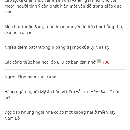
Clip lột tả chân thực cảnh anh trai và em gái như 'chó với
mèo', người tinh ý còn phát hiện một vấn đề trong giáo dục
con
Mẹo học thuộc Bảng tuần hoàn nguyên tố hóa học bằng thơ,
câu nói vui vẻ
Nhiều điểm bất thường ở bằng đại học của Lý Nhã Kỳ
Các công thức hóa học lớp 8, 9 cơ bản cần nhớ
106
Người lãng mạn cuối cùng
Hàng ngàn người Mỹ ân hận vì tiêm vắc xin HPV: Bác sĩ nói
gì?
Độc đáo những ngôi nhà cổ có một không hai ở miền Tây
Nam Bộ