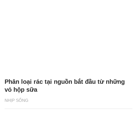
Phân loại rác tại nguồn bắt đầu từ những
vỏ hộp sữa
NHỊP SỐNG