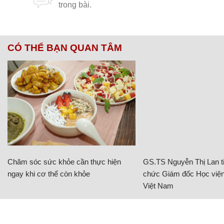
CÓ THỂ BẠN QUAN TÂM
Chăm sóc sức khỏe cần thực hiện
GS.TS Nguyễn Thị Lan ti
ngay khi cơ thể còn khỏe
chức Giám đốc Học viện
Việt Nam