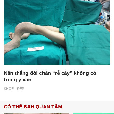
Nắn thẳng đôi chân “rễ cây” không có
trong y văn
KHỎE - ĐẸP
CÓ THỂ BẠN QUAN TÂM