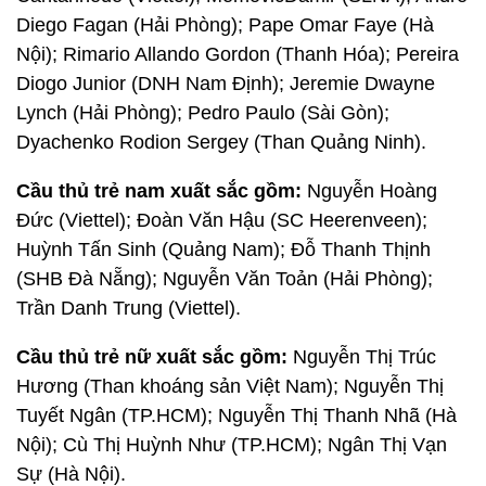
Diego Fagan (Hải Phòng); Pape Omar Faye (Hà
Nội); Rimario Allando Gordon (Thanh Hóa); Pereira
Diogo Junior (DNH Nam Định); Jeremie Dwayne
Lynch (Hải Phòng); Pedro Paulo (Sài Gòn);
Dyachenko Rodion Sergey (Than Quảng Ninh).
Cầu thủ trẻ nam xuất sắc gồm:
Nguyễn Hoàng
Đức (Viettel); Đoàn Văn Hậu (SC Heerenveen);
Huỳnh Tấn Sinh (Quảng Nam); Đỗ Thanh Thịnh
(SHB Đà Nẵng); Nguyễn Văn Toản (Hải Phòng);
Trần Danh Trung (Viettel).
Cầu thủ trẻ nữ xuất sắc gồm:
Nguyễn Thị Trúc
Hương (Than khoáng sản Việt Nam); Nguyễn Thị
Tuyết Ngân (TP.HCM); Nguyễn Thị Thanh Nhã (Hà
Nội); Cù Thị Huỳnh Như (TP.HCM); Ngân Thị Vạn
Sự (Hà Nội).