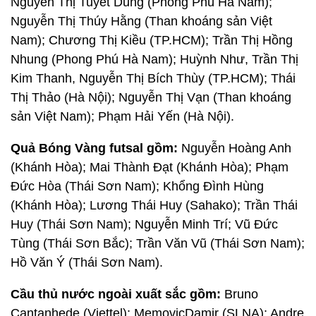
Nguyễn Thị Tuyết Dung (Phong Phú Hà Nam);
Nguyễn Thị Thúy Hằng (Than khoáng sản Việt
Nam); Chương Thị Kiều (TP.HCM); Trần Thị Hồng
Nhung (Phong Phú Hà Nam); Huỳnh Như, Trần Thị
Kim Thanh, Nguyễn Thị Bích Thùy (TP.HCM); Thái
Thị Thảo (Hà Nội); Nguyễn Thị Vạn (Than khoáng
sản Việt Nam); Phạm Hải Yến (Hà Nội).
Quả Bóng Vàng futsal gồm:
Nguyễn Hoàng Anh
(Khánh Hòa); Mai Thành Đạt (Khánh Hòa); Phạm
Đức Hòa (Thái Sơn Nam); Khổng Đình Hùng
(Khánh Hòa); Lương Thái Huy (Sahako); Trần Thái
Huy (Thái Sơn Nam); Nguyễn Minh Trí; Vũ Đức
Tùng (Thái Sơn Bắc); Trần Văn Vũ (Thái Sơn Nam);
Hồ Văn Ý (Thái Sơn Nam).
Cầu thủ nước ngoài xuất sắc gồm:
Bruno
Cantanhede (Viettel); MemovicDamir (SLNA); Andre