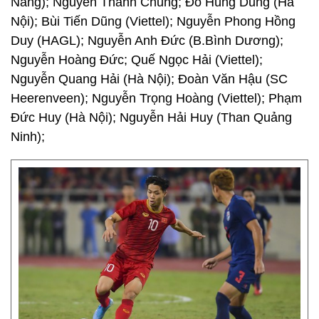
Nẵng); Nguyễn Thành Chung; Đỗ Hùng Dũng (Hà
Nội); Bùi Tiến Dũng (Viettel); Nguyễn Phong Hồng
Duy (HAGL); Nguyễn Anh Đức (B.Bình Dương);
Nguyễn Hoàng Đức; Quế Ngọc Hải (Viettel);
Nguyễn Quang Hải (Hà Nội); Đoàn Văn Hậu (SC
Heerenveen); Nguyễn Trọng Hoàng (Viettel); Phạm
Đức Huy (Hà Nội); Nguyễn Hải Huy (Than Quảng
Ninh);