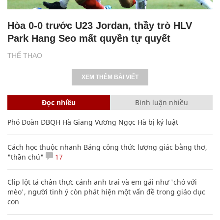
Hòa 0-0 trước U23 Jordan, thầy trò HLV
Park Hang Seo mất quyền tự quyết
THỂ THAO
XEM THÊM BÀI VIẾT
Đọc nhiều
Bình luận nhiều
Phó Đoàn ĐBQH Hà Giang Vương Ngọc Hà bị kỷ luật
Cách học thuộc nhanh Bảng công thức lượng giác bằng thơ,
"thần chú"
17
Clip lột tả chân thực cảnh anh trai và em gái như 'chó với
mèo', người tinh ý còn phát hiện một vấn đề trong giáo dục
con