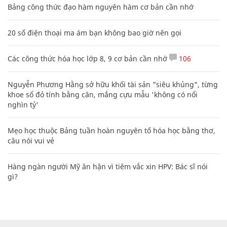
Bảng công thức đạo hàm nguyên hàm cơ bản cần nhớ
20 số điện thoại ma ám bạn không bao giờ nên gọi
Các công thức hóa học lớp 8, 9 cơ bản cần nhớ
106
Nguyễn Phương Hằng sở hữu khối tài sản "siêu khủng", từng
khoe sổ đỏ tính bằng cân, mắng cựu mẫu 'không có nổi
nghìn tỷ'
Mẹo học thuộc Bảng tuần hoàn nguyên tố hóa học bằng thơ,
câu nói vui vẻ
Hàng ngàn người Mỹ ân hận vì tiêm vắc xin HPV: Bác sĩ nói
gì?