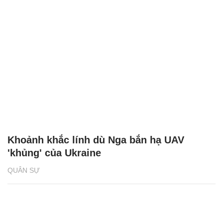
Khoảnh khắc lính dù Nga bắn hạ UAV
'khủng' của Ukraine
QUÂN SỰ