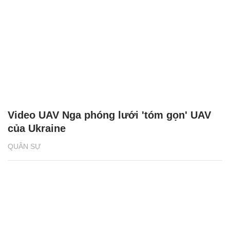
Video UAV Nga phóng lưới 'tóm gọn' UAV
của Ukraine
QUÂN SỰ