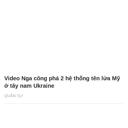
Video Nga công phá 2 hệ thống tên lửa Mỹ
ở tây nam Ukraine
QUÂN SỰ