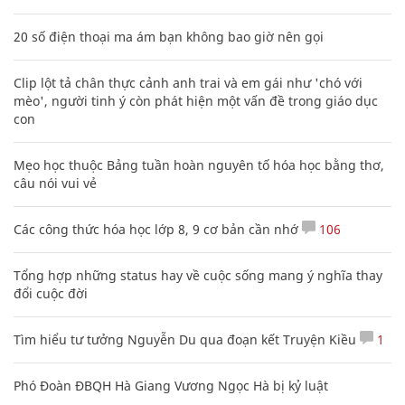
20 số điện thoại ma ám bạn không bao giờ nên gọi
Clip lột tả chân thực cảnh anh trai và em gái như 'chó với
mèo', người tinh ý còn phát hiện một vấn đề trong giáo dục
con
Mẹo học thuộc Bảng tuần hoàn nguyên tố hóa học bằng thơ,
câu nói vui vẻ
Các công thức hóa học lớp 8, 9 cơ bản cần nhớ
106
Tổng hợp những status hay về cuộc sống mang ý nghĩa thay
đổi cuộc đời
Tìm hiểu tư tưởng Nguyễn Du qua đoạn kết Truyện Kiều
1
Phó Đoàn ĐBQH Hà Giang Vương Ngọc Hà bị kỷ luật