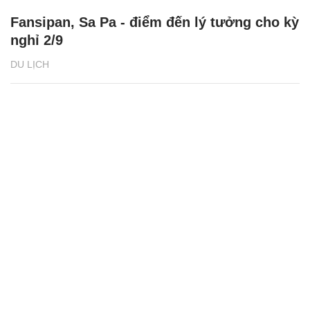
Fansipan, Sa Pa - điểm đến lý tưởng cho kỳ
nghỉ 2/9
DU LỊCH