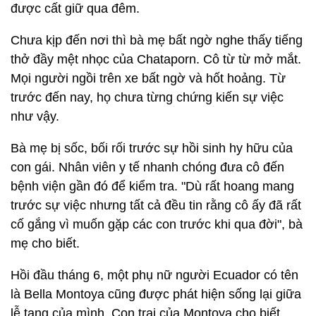
được cất giữ qua đêm.
Chưa kịp đến nơi thì bà mẹ bất ngờ nghe thấy tiếng
thở đầy mệt nhọc của Chataporn. Cô từ từ mở mắt.
Mọi người ngồi trên xe bất ngờ và hốt hoảng. Từ
trước đến nay, họ chưa từng chứng kiến sự việc
như vậy.
Bà mẹ bị sốc, bối rối trước sự hồi sinh hy hữu của
con gái. Nhân viên y tế nhanh chóng đưa cô đến
bệnh viện gần đó để kiểm tra. "Dù rất hoang mang
trước sự việc nhưng tất cả đều tin rằng cô ấy đã rất
cố gắng vì muốn gặp các con trước khi qua đời", bà
mẹ cho biết.
Hồi đầu tháng 6, một phụ nữ người Ecuador có tên
là Bella Montoya cũng được phát hiện sống lại giữa
lễ tang của mình. Con trai của Montoya cho biết,