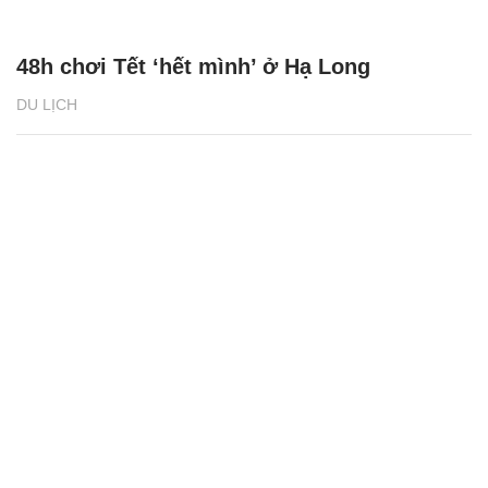
48h chơi Tết ‘hết mình’ ở Hạ Long
DU LỊCH