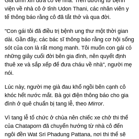
Gia đình xin đưa cô về nhà. Trên đường từ bệnh
viện về nhà cô ở tỉnh Udon Thani, các nhân viên y
tế thông báo rằng cô đã tắt thở và qua đời.
"Con gái tôi đã điều trị bệnh ung thư một thời gian
dài. Gần đây, các bác sĩ thông báo rằng cơ hội sống
sót của con là rất mong manh. Tôi muốn con gái có
những giây cuối đời bên gia đình, nên quyết định
thuê xe và sắp xếp để đưa cháu về nhà", người mẹ
nói.
Lúc này, người mẹ già đau khổ ngồi bên cạnh cô
khóc hết nước mắt. Bà gọi điện thông báo cho gia
đình ở quê chuẩn bị tang lễ, theo
Mirror
.
Vì tang lễ tổ chức ở chùa nên chiếc xe chở thi thể
của Chataporn đã chuyển hướng từ nhà cô đến
ngôi đền Wat Sri Phadung Pattana, nơi thi thể sẽ