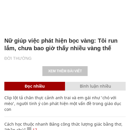
Nữ giúp việc phát hiện bọc vàng: Tôi run
lắm, chưa bao giờ thấy nhiều vàng thế
ĐỜI THƯỜNG
XEM THÊM BÀI VIẾT
Đọc nhiều
Bình luận nhiều
Clip lột tả chân thực cảnh anh trai và em gái như 'chó với
mèo', người tinh ý còn phát hiện một vấn đề trong giáo dục
con
Cách học thuộc nhanh Bảng công thức lượng giác bằng thơ,
"thần chú"
17