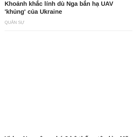
Khoảnh khắc lính dù Nga bắn hạ UAV
'khủng' của Ukraine
QUÂN SỰ