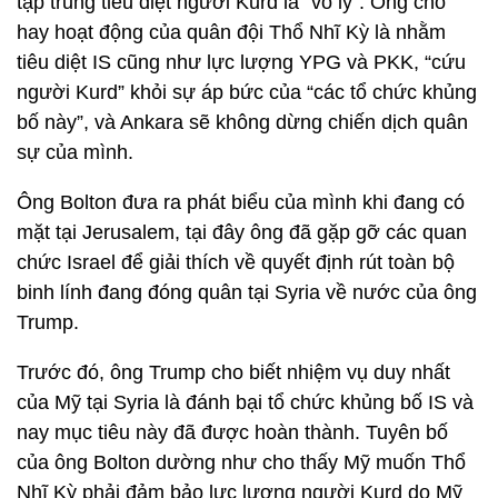
tập trung tiêu diệt người Kurd là “vô lý”. Ông cho
hay hoạt động của quân đội Thổ Nhĩ Kỳ là nhằm
tiêu diệt IS cũng như lực lượng YPG và PKK, “cứu
người Kurd” khỏi sự áp bức của “các tổ chức khủng
bố này”, và Ankara sẽ không dừng chiến dịch quân
sự của mình.
Ông Bolton đưa ra phát biểu của mình khi đang có
mặt tại Jerusalem, tại đây ông đã gặp gỡ các quan
chức Israel để giải thích về quyết định rút toàn bộ
binh lính đang đóng quân tại Syria về nước của ông
Trump.
Trước đó, ông Trump cho biết nhiệm vụ duy nhất
của Mỹ tại Syria là đánh bại tổ chức khủng bố IS và
nay mục tiêu này đã được hoàn thành. Tuyên bố
của ông Bolton dường như cho thấy Mỹ muốn Thổ
Nhĩ Kỳ phải đảm bảo lực lượng người Kurd do Mỹ