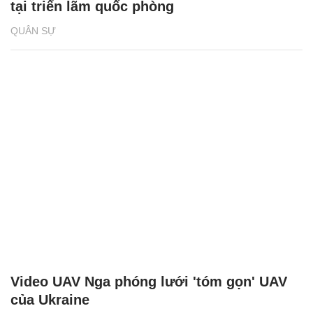
tại triển lãm quốc phòng
QUÂN SỰ
Video UAV Nga phóng lưới 'tóm gọn' UAV
của Ukraine