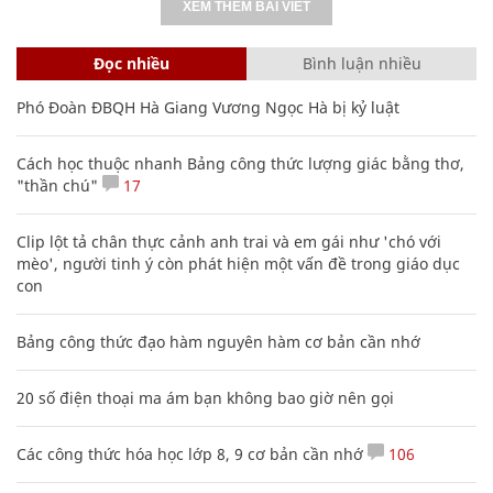
XEM THÊM BÀI VIẾT
Đọc nhiều
Bình luận nhiều
Phó Đoàn ĐBQH Hà Giang Vương Ngọc Hà bị kỷ luật
Cách học thuộc nhanh Bảng công thức lượng giác bằng thơ,
"thần chú"
17
Clip lột tả chân thực cảnh anh trai và em gái như 'chó với
mèo', người tinh ý còn phát hiện một vấn đề trong giáo dục
con
Bảng công thức đạo hàm nguyên hàm cơ bản cần nhớ
20 số điện thoại ma ám bạn không bao giờ nên gọi
Các công thức hóa học lớp 8, 9 cơ bản cần nhớ
106