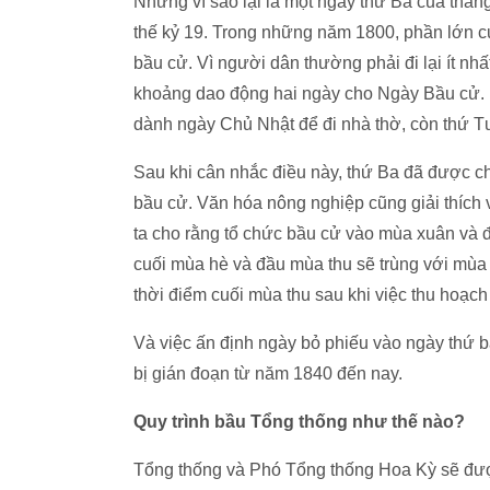
Nhưng vì sao lại là một ngày thứ Ba của thán
thế kỷ 19. Trong những năm 1800, phần lớn c
bầu cử. Vì người dân thường phải đi lại ít nh
khoảng dao động hai ngày cho Ngày Bầu cử. 
dành ngày Chủ Nhật để đi nhà thờ, còn thứ T
Sau khi cân nhắc điều này, thứ Ba đã được ch
bầu cử. Văn hóa nông nghiệp cũng giải thích
ta cho rằng tổ chức bầu cử vào mùa xuân và 
cuối mùa hè và đầu mùa thu sẽ trùng với mùa t
thời điểm cuối mùa thu sau khi việc thu hoạch
Và việc ấn định ngày bỏ phiếu vào ngày thứ b
bị gián đoạn từ năm 1840 đến nay.
Quy trình bầu Tổng thống như thế nào?
Tổng thống và Phó Tổng thống Hoa Kỳ sẽ được