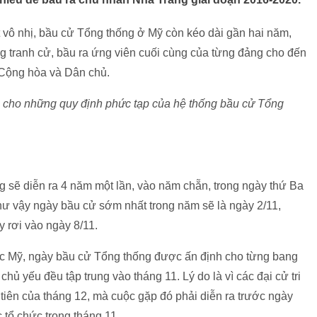
t vô nhị, bầu cử Tổng thống ở Mỹ còn kéo dài gần hai năm,
ng tranh cử, bầu ra ứng viên cuối cùng của từng đảng cho đến
 Cộng hòa và Dân chủ.
ích cho những quy định phức tạp của hệ thống bầu cử Tổng
 sẽ diễn ra 4 năm một lần, vào năm chẵn, trong ngày thứ Ba
Như vậy ngày bầu cử sớm nhất trong năm sẽ là ngày 2/11,
 rơi vào ngày 8/11.
c Mỹ, ngày bầu cử Tổng thống được ấn định cho từng bang
chủ yếu đều tập trung vào tháng 11. Lý do là vì các đại cử tri
tiên của tháng 12, mà cuộc gặp đó phải diễn ra trước ngày
tổ chức trong tháng 11.