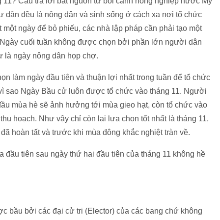
g 11? Câu trả lời bắt nguồn từ bối cảnh nông nghiệp nước Mỹ
ư dân đều là nông dân và sinh sống ở cách xa nơi tổ chức
ất một ngày để bỏ phiếu, các nhà lập pháp cần phải tạo một
Ngày cuối tuần không được chọn bởi phần lớn người dân
ư là ngày nông dân họp chợ.
ọn làm ngày đầu tiên và thuận lợi nhất trong tuần để tổ chức
 vì sao Ngày Bầu cử luôn được tổ chức vào tháng 11. Người
đầu mùa hè sẽ ảnh hưởng tới mùa gieo hạt, còn tổ chức vào
hu hoạch. Như vậy chỉ còn lại lựa chọn tốt nhất là tháng 11,
 đã hoàn tất và trước khi mùa đông khắc nghiệt tràn về.
a đầu tiên sau ngày thứ hai đầu tiên của tháng 11 không hề
 bầu bởi các đại cử tri (Elector) của các bang chứ không