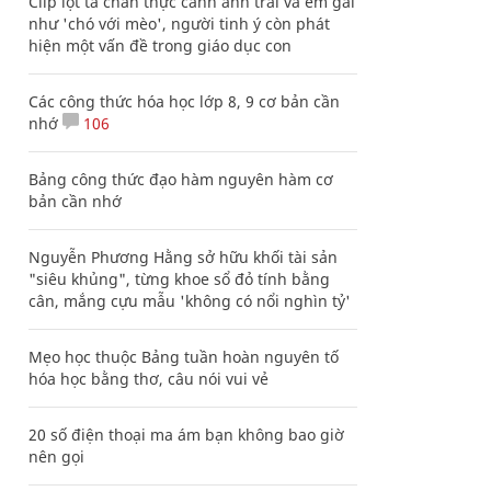
Clip lột tả chân thực cảnh anh trai và em gái
như 'chó với mèo', người tinh ý còn phát
hiện một vấn đề trong giáo dục con
Các công thức hóa học lớp 8, 9 cơ bản cần
nhớ
106
Bảng công thức đạo hàm nguyên hàm cơ
bản cần nhớ
Nguyễn Phương Hằng sở hữu khối tài sản
"siêu khủng", từng khoe sổ đỏ tính bằng
cân, mắng cựu mẫu 'không có nổi nghìn tỷ'
Mẹo học thuộc Bảng tuần hoàn nguyên tố
hóa học bằng thơ, câu nói vui vẻ
20 số điện thoại ma ám bạn không bao giờ
nên gọi