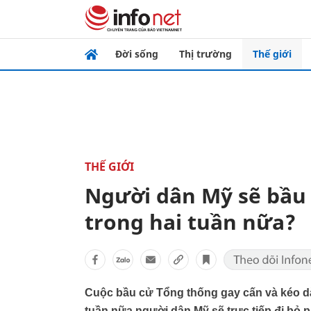
Đời sống
Thị trường
Thế giới
THẾ GIỚI
Người dân Mỹ sẽ bầu
trong hai tuần nữa?
Cuộc bầu cử Tổng thống gay cấn và kéo dài
tuần nữa người dân Mỹ sẽ trực tiếp đi bỏ 