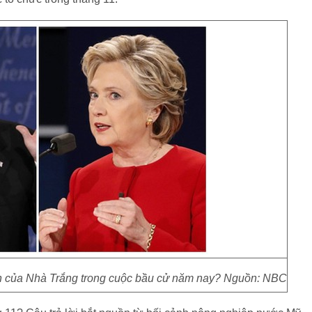
hân của Nhà Trắng trong cuộc bầu cử năm nay? Nguồn: NBC