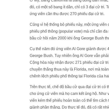
Ở Mỹ, bang California là bang đông dân nhất, n
đó, có một số bang ít dân, chỉ có 3 đại cử tri.
ứng viên cần thu được 270 phiếu đại cử tri.
Cũng vì hệ thống bỏ phiếu này, một ứng viên
phiếu phổ thông (popular vote) mà chỉ cần đa
bầu cử hồi năm 2000 khi ông George Bush th
Cụ thể năm đó ứng viên Al Gore giành được 
George Bush. Tuy nhiên ông Al Gore vẫn phả
Cộng hòa này nhận được 271 phiếu đại cử tri,
chuyện thắng thua này là Florida, nơi mà toàn 
chênh lệch phiếu phổ thông tại Florida của hai
Trên thực tế, chế độ bầu cử qua đại cử tri có t
cho ứng cử viên mà họ cam kết ủng hộ. Như v
viên kém thế phiếu hoàn toàn có thể tìm cách t
giành phần thắng. Do thực tế đó, đã có rất nhi