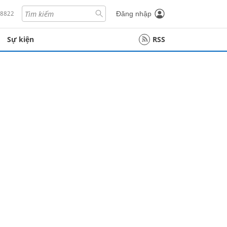
18822
Đăng nhập
Sự kiện
RSS