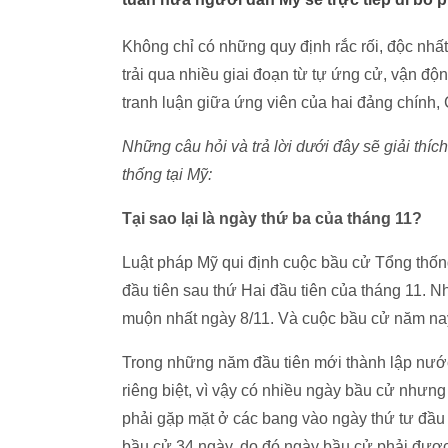
Không chỉ có những quy định rắc rối, độc nhấ
trải qua nhiều giai đoạn từ tự ứng cử, vận độ
tranh luận giữa ứng viên của hai đảng chính,
Những câu hỏi và trả lời dưới đây sẽ giải th
thống tại Mỹ:
Tại sao lại là ngày thứ ba của tháng 11?
Luật pháp Mỹ qui định cuộc bầu cử Tổng thống
đầu tiên sau thứ Hai đầu tiên của tháng 11. 
muộn nhất ngày 8/11. Và cuộc bầu cử năm nay
Trong những năm đầu tiên mới thành lập nướ
riêng biệt, vì vậy có nhiều ngày bầu cử nhưng 
phải gặp mặt ở các bang vào ngày thứ tư đầu 
bầu cử 34 ngày, do đó ngày bầu cử phải được 