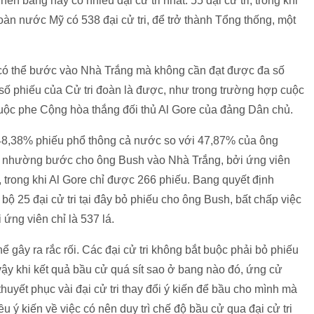
ên bang này có nhiều đại cử tri nhất: 55 đại cử tri, trong khi
 Toàn nước Mỹ có 538 đại cử tri, để trở thành Tổng thống, một
 có thể bước vào Nhà Trắng mà không cần đạt được đa số
 số phiếu của Cử tri đoàn là được, như trong trường hợp cuộc
uộc phe Cộng hòa thắng đối thủ Al Gore của đảng Dân chủ.
48,38% phiếu phổ thông cả nước so với 47,87% của ông
i nhường bước cho ông Bush vào Nhà Trắng, bởi ứng viên
 trong khi Al Gore chỉ được 266 phiếu. Bang quyết định
bộ 25 đại cử tri tại đây bỏ phiếu cho ông Bush, bất chấp việc
 ứng viên chỉ là 537 lá.
hể gây ra rắc rối. Các đại cử tri không bắt buộc phải bỏ phiếu
ậy khi kết quả bầu cử quá sít sao ở bang nào đó, ứng cử
huyết phục vài đại cử tri thay đổi ý kiến để bầu cho mình mà
ều ý kiến về việc có nên duy trì chế độ bầu cử qua đại cử tri