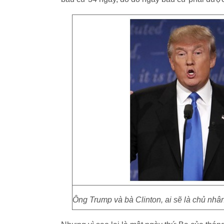
Ông Trump và bà Clinton, ai sẽ là chủ n