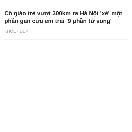
Cô giáo trẻ vượt 300km ra Hà Nội 'xẻ' một
phần gan cứu em trai '9 phần tử vong'
KHỎE - ĐẸP