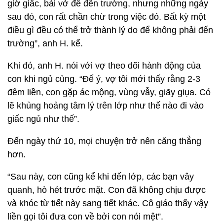
giờ giấc, bài vở để đến trường, nhưng những ngày
sau đó, con rất chần chừ trong việc đó. Bất kỳ một
điều gì đều có thể trở thành lý do để không phải đến
trường”, anh H. kể.
Khi đó, anh H. nói với vợ theo dõi hành động của
con khi ngủ cùng. “Để ý, vợ tôi mới thấy rằng 2-3
đêm liền, con gặp ác mộng, vùng vẫy, giãy giụa. Có
lẽ khủng hoảng tâm lý trên lớp như thế nào đi vào
giấc ngủ như thế”.
Đến ngày thứ 10, mọi chuyện trở nên căng thẳng
hơn.
“Sau này, con cũng kể khi đến lớp, các bạn vây
quanh, hò hét trước mặt. Con đã không chịu được
và khóc từ tiết này sang tiết khác. Cô giáo thấy vậy
liền gọi tôi đưa con về bởi con nói mệt”.