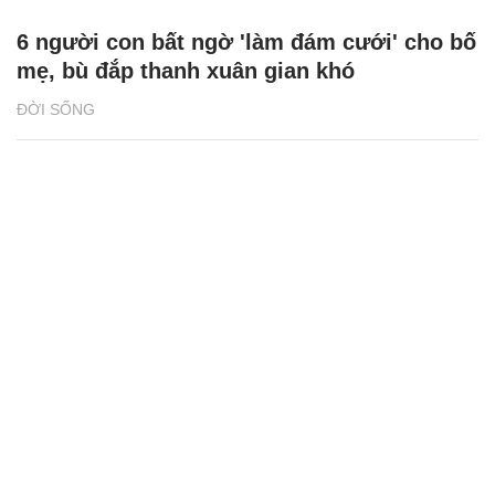
6 người con bất ngờ 'làm đám cưới' cho bố
mẹ, bù đắp thanh xuân gian khó
ĐỜI SỐNG