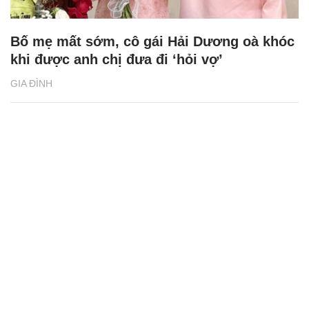
Bố mẹ mất sớm, cô gái Hải Dương oà khóc
khi được anh chị đưa đi ‘hỏi vợ’
GIA ĐÌNH