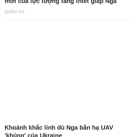
mới của lực lượng tăng thiết giáp Nga
QUÂN SỰ
Khoảnh khắc lính dù Nga bắn hạ UAV
'khủng' của Ukraine