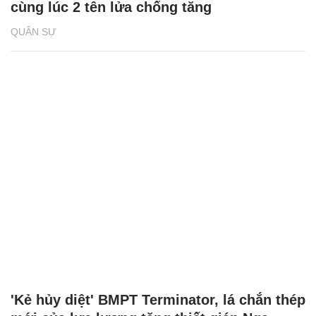
cùng lúc 2 tên lửa chống tăng
QUÂN SỰ
'Kẻ hủy diệt' BMPT Terminator, lá chắn thép