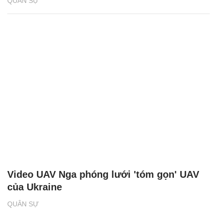
QUÂN SỰ
Video UAV Nga phóng lưới 'tóm gọn' UAV
của Ukraine
QUÂN SỰ