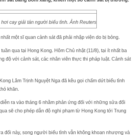
ơi cay giải tán người biểu tình. Ảnh Reuters
nhất một sĩ quan cảnh sát đã phải nhập viện do bị bỏng.
i tuần qua tại Hong Kong. Hôm Chủ nhật (11/8), tại ít nhất ba
g độ với cảnh sát, các nhân viên thực thi pháp luật. Cảnh sát
ong Lâm Trịnh Nguyệt Nga đã kêu gọi chấm dứt biểu tình
khó khăn.
u diễn ra vào tháng 6 nhằm phản ứng đối với những sửa đổi
 qua sẽ cho phép dẫn độ nghi phạm từ Hong Kong tới Trung
 đổi này, song người biểu tình vẫn không khoan nhượng và