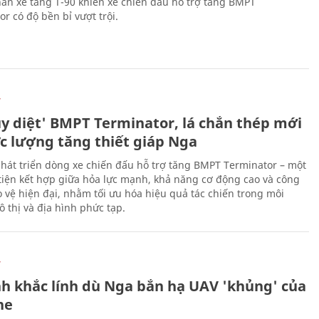
ân xe tăng T-90 khiến xe chiến đấu hỗ trợ tăng BMPT
r có độ bền bỉ vượt trội.
Ự
ủy diệt' BMPT Terminator, lá chắn thép mới
ực lượng tăng thiết giáp Nga
hát triển dòng xe chiến đấu hỗ trợ tăng BMPT Terminator – một
iện kết hợp giữa hỏa lực mạnh, khả năng cơ động cao và công
 vệ hiện đại, nhằm tối ưu hóa hiệu quả tác chiến trong môi
 thị và địa hình phức tạp.
Ự
h khắc lính dù Nga bắn hạ UAV 'khủng' của
ne