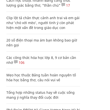
Cách học thuộc nhanh Bảng công thức
lượng giác bằng thơ, "thần chú"
17
Clip lột tả chân thực cảnh anh trai và em gái
như 'chó với mèo', người tinh ý còn phát
hiện một vấn đề trong giáo dục con
20 số điện thoại ma ám bạn không bao giờ
nên gọi
Các công thức hóa học lớp 8, 9 cơ bản cần
nhớ
106
Mẹo học thuộc Bảng tuần hoàn nguyên tố
hóa học bằng thơ, câu nói vui vẻ
Tổng hợp những status hay về cuộc sống
mang ý nghĩa thay đổi cuộc đời
Phó Đoàn ĐBQH Hà Giang Vương Ngọc Hà bị