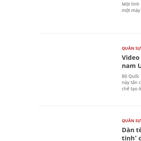
Một lính
một máy 
QUÂN S
Video
nam U
Bộ Quốc 
này tấn 
chế tạo 
QUÂN S
Dàn t
tinh’ 