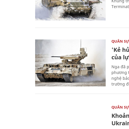
Khung th
Terminato
QUÂN S
'Kẻ h
của l
Nga đã p
phương t
nghệ bảo
trường đô
QUÂN S
Khoản
Ukrai