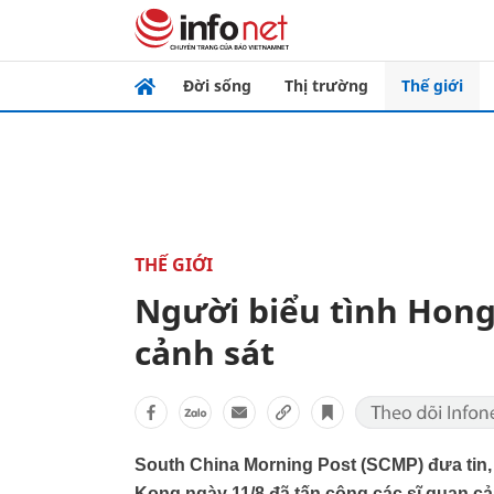
Đời sống
Thị trường
Thế giới
THẾ GIỚI
Người biểu tình Hon
cảnh sát
South China Morning Post (SCMP) đưa tin,
Kong ngày 11/8 đã tấn công các sĩ quan cả