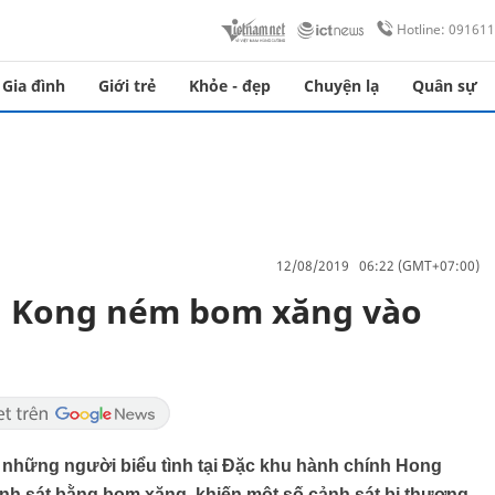
Hotline: 09161
Gia đình
Giới trẻ
Khỏe - đẹp
Chuyện lạ
Quân sự
12/08/2019 06:22 (GMT+07:00)
g Kong ném bom xăng vào
 những người biểu tình tại Đặc khu hành chính Hong
nh sát bằng bom xăng, khiến một số cảnh sát bị thương.