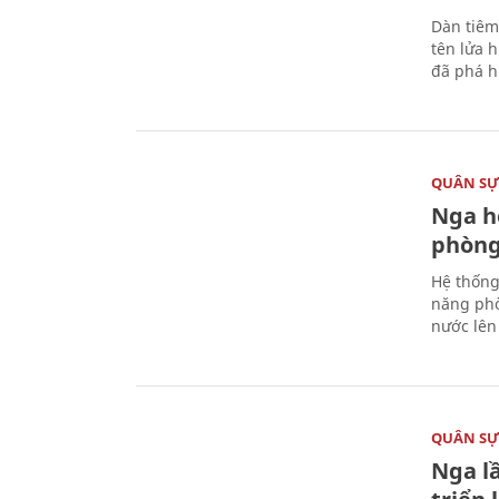
Dàn tiêm
tên lửa 
đã phá h
QUÂN S
Nga h
phòng
Hệ thống
năng phò
nước lên 
QUÂN S
Nga l