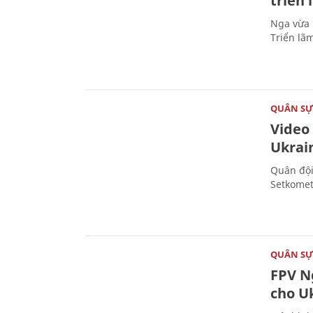
triển
Nga vừa 
Triển lã
QUÂN S
Video
Ukrai
Quân đội
Setkomet
QUÂN S
FPV Ng
cho U