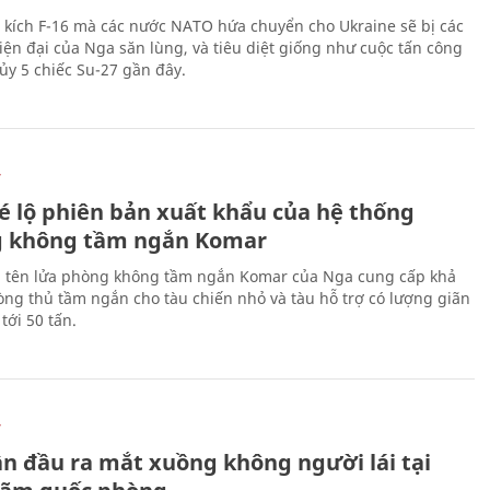
 kích F-16 mà các nước NATO hứa chuyển cho Ukraine sẽ bị các
hiện đại của Nga săn lùng, và tiêu diệt giống như cuộc tấn công
ủy 5 chiếc Su-27 gần đây.
Ự
é lộ phiên bản xuất khẩu của hệ thống
 không tầm ngắn Komar
 tên lửa phòng không tầm ngắn Komar của Nga cung cấp khả
ng thủ tầm ngắn cho tàu chiến nhỏ và tàu hỗ trợ có lượng giãn
tới 50 tấn.
Ự
ần đầu ra mắt xuồng không người lái tại