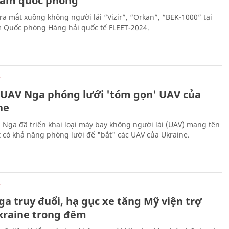
 lãm quốc phòng
ra mắt xuồng không người lái “Vizir”, “Orkan”, “BEK-1000” tại
m Quốc phòng Hàng hải quốc tế FLEET-2024.
Ự
 UAV Nga phóng lưới 'tóm gọn' UAV của
ne
 Nga đã triển khai loại máy bay không người lái (UAV) mang tên
 có khả năng phóng lưới để "bắt" các UAV của Ukraine.
Ự
a truy đuổi, hạ gục xe tăng Mỹ viện trợ
kraine trong đêm