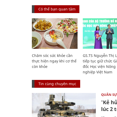
Có thể bạn quan tâm
Chăm sóc sức khỏe cần
GS.TS Nguyễn Thị 
thực hiện ngay khi cơ thể
tiếp tục giữ chức 
còn khỏe
đốc Học viện Nông
nghiệp Việt Nam
Tin cùng chuyên mục
QUÂN S
'Kẻ h
lúc 2 