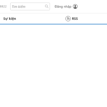
18822
Đăng nhập
Sự kiện
RSS