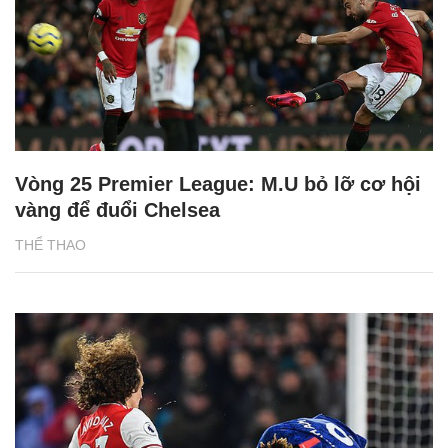
Vòng 25 Premier League: M.U bỏ lỡ cơ hội
vàng để đuổi Chelsea
THỂ THAO