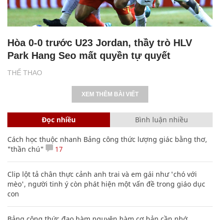
Hòa 0-0 trước U23 Jordan, thầy trò HLV
Park Hang Seo mất quyền tự quyết
THỂ THAO
XEM THÊM BÀI VIẾT
Đọc nhiều
Bình luận nhiều
Cách học thuộc nhanh Bảng công thức lượng giác bằng thơ,
"thần chú"
17
Clip lột tả chân thực cảnh anh trai và em gái như 'chó với
mèo', người tinh ý còn phát hiện một vấn đề trong giáo dục
con
Bảng công thức đạo hàm nguyên hàm cơ bản cần nhớ