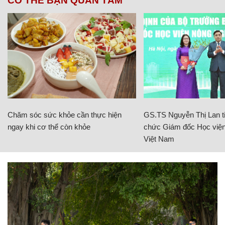
CÓ THỂ BẠN QUAN TÂM
Chăm sóc sức khỏe cần thực hiện
GS.TS Nguyễn Thị Lan ti
ngay khi cơ thể còn khỏe
chức Giám đốc Học viện
Việt Nam