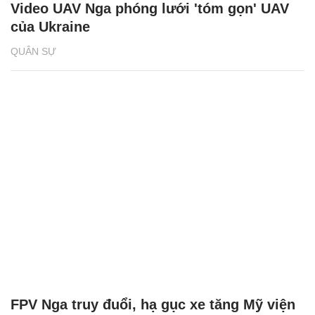
Video UAV Nga phóng lưới 'tóm gọn' UAV
của Ukraine
QUÂN SỰ
FPV Nga truy đuổi, hạ gục xe tăng Mỹ viện