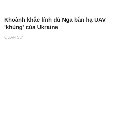
Khoảnh khắc lính dù Nga bắn hạ UAV
'khủng' của Ukraine
QUÂN SỰ