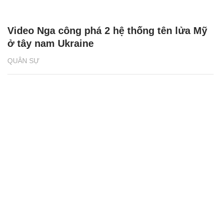
Video Nga công phá 2 hệ thống tên lửa Mỹ
ở tây nam Ukraine
QUÂN SỰ