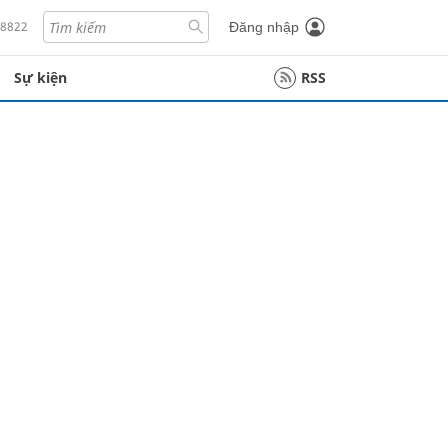
18822
Đăng nhập
Sự kiện
RSS