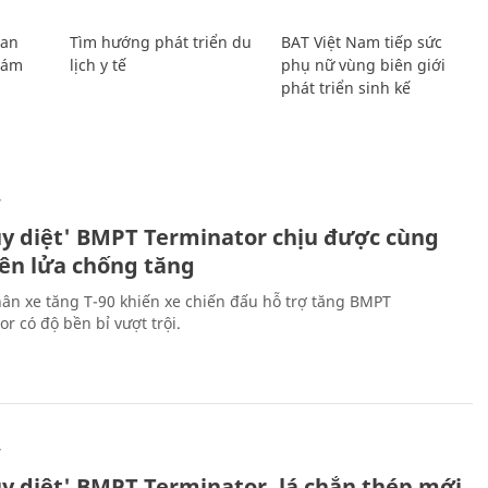
Lan
Tìm hướng phát triển du
BAT Việt Nam tiếp sức
Giám
lịch y tế
phụ nữ vùng biên giới
phát triển sinh kế
Ự
ủy diệt' BMPT Terminator chịu được cùng
tên lửa chống tăng
ân xe tăng T-90 khiến xe chiến đấu hỗ trợ tăng BMPT
r có độ bền bỉ vượt trội.
Ự
ủy diệt' BMPT Terminator, lá chắn thép mới