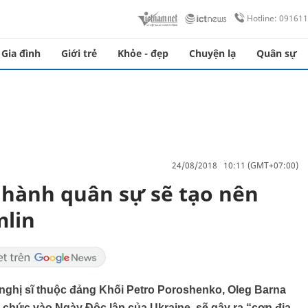
Hotline: 09161
Gia đình
Giới trẻ
Khỏe - đẹp
Chuyện lạ
Quân sự
24/08/2018 10:11 (GMT+07:00)
u hành quân sự sẽ tạo nên
mlin
 nghị sĩ thuộc đảng Khối Petro Poroshenko, Oleg Barna
 chức vào Ngày Độc lập của Ukraine, sẽ gây ra “cơn địa