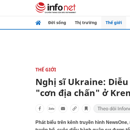
Đời sống
Thị trường
Thế giới
THẾ GIỚI
Nghị sĩ Ukraine: Diễ
"cơn địa chấn" ở Kre
Phát biểu trên kênh truyền hình NewsOne,
tuyên bố, cuộc diễu hành quân sự được tổ