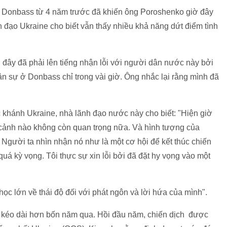
n Donbass từ 4 năm trước đã khiến ông Poroshenko giờ đây
nh đạo Ukraine cho biết vẫn thấy nhiều khả năng dứt điểm tình
đây đã phải lên tiếng nhận lỗi với người dân nước này bởi
uân sự ở Donbass chỉ trong vài giờ. Ông nhắc lại rằng mình đã
 khánh Ukraine, nhà lãnh đạo nước này cho biết: "Hiện giờ
cảnh nào không còn quan trọng nữa. Và hình tượng của
Người ta nhìn nhận nó như là một cơ hội để kết thúc chiến
 quá kỳ vọng. Tôi thực sự xin lỗi bởi đã đặt hy vọng vào một
học lớn về thái độ đối với phát ngôn và lời hứa của mình".
kéo dài hơn bốn năm qua. Hồi đầu năm, chiến dịch được