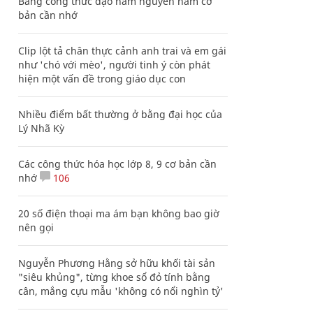
Bảng công thức đạo hàm nguyên hàm cơ
bản cần nhớ
Clip lột tả chân thực cảnh anh trai và em gái
như 'chó với mèo', người tinh ý còn phát
hiện một vấn đề trong giáo dục con
Nhiều điểm bất thường ở bằng đại học của
Lý Nhã Kỳ
Các công thức hóa học lớp 8, 9 cơ bản cần
nhớ
106
20 số điện thoại ma ám bạn không bao giờ
nên gọi
Nguyễn Phương Hằng sở hữu khối tài sản
"siêu khủng", từng khoe sổ đỏ tính bằng
cân, mắng cựu mẫu 'không có nổi nghìn tỷ'