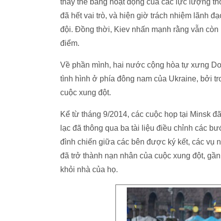
thay thế bằng hoạt động của các lực lượng th
đã hết vai trò, và hiện giờ trách nhiệm lãnh
đội. Đồng thời, Kiev nhấn mạnh rằng vẫn còn
điểm.
Về phần mình, hai nước cộng hòa tự xưng Don
tình hình ở phía đông nam của Ukraine, bởi t
cuộc xung đột.
Kể từ tháng 9/2014, các cuộc họp tại Minsk đã
lạc đã thông qua ba tài liệu điều chỉnh các b
đình chiến giữa các bên được ký kết, các vụ n
đã trở thành nạn nhân của cuộc xung đột, gần
khỏi nhà của họ.