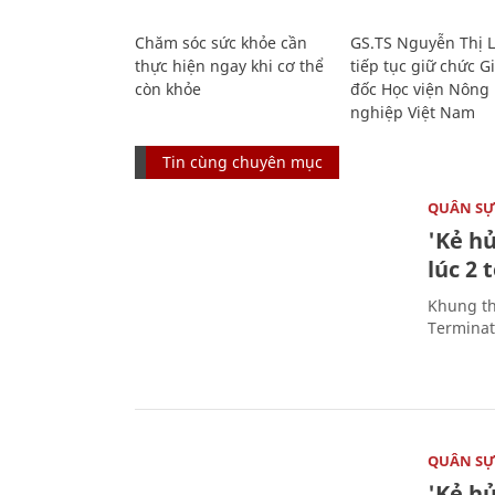
Chăm sóc sức khỏe cần
GS.TS Nguyễn Thị 
thực hiện ngay khi cơ thể
tiếp tục giữ chức 
còn khỏe
đốc Học viện Nông
nghiệp Việt Nam
Tin cùng chuyên mục
QUÂN S
'Kẻ h
lúc 2 
Khung th
Terminato
QUÂN S
'Kẻ h