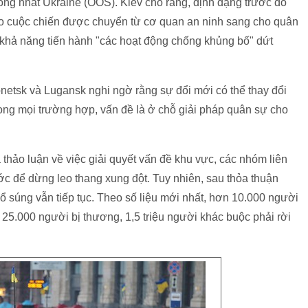
ống nhất Ukraine (OOS). Kiev cho rằng, định dạng trước đó
 đạo cuộc chiến được chuyển từ cơ quan an ninh sang cho quân
 khả năng tiến hành "các hoạt động chống khủng bố" dứt
etsk và Lugansk nghi ngờ rằng sự đổi mới có thể thay đổi
rong mọi trường hợp, vấn đề là ở chỗ giải pháp quân sự cho
 thảo luận về việc giải quyết vấn đề khu vực, các nhóm liên
ước để dừng leo thang xung đột. Tuy nhiên, sau thỏa thuận
ổ súng vẫn tiếp tục. Theo số liệu mới nhất, hơn 10.000 người
 25.000 người bị thương, 1,5 triệu người khác buộc phải rời