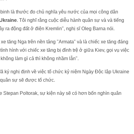
u binh là thước đo chủ nghĩa yêu nước của mọi công dân
Ukraine
. Tôi nghĩ rằng cuộc diễu hành quân sự và và tiếng
y ra động đất ở điện Kremlin", nghị sĩ Oleg Barna nói.
 xe tăng Nga trên nền tảng "Armata" và là chiếc xe tăng đáng
tình hình với chiếc xe tăng bị đình trệ ở giữa Kiev, gọi vụ việc
i không làm gì cả thì không nhầm lẫn".
ã ký nghị định về việc tổ chức kỷ niệm Ngày Độc lập Ukraine
 quân sự sẽ được tổ chức.
Stepan Poltorak, sự kiện này sẽ có hơn bốn nghìn quân