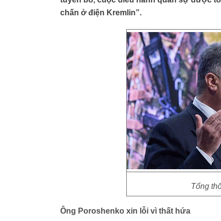
chấn ở điện Kremlin”.
Tổng th
Ông Poroshenko xin lỗi vì thất hứa