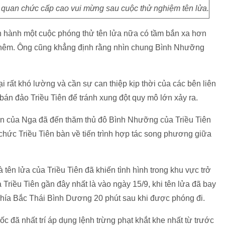
 quan chức cấp cao vui mừng sau cuộc thử nghiệm tên lửa.
ến hành một cuộc phóng thử tên lửa nữa có tầm bắn xa hơn
i thêm. Ông cũng khẳng định rằng nhìn chung Bình Nhưỡng
 rất khó lường và cần sự can thiệp kịp thời của các bên liên
bán đảo Triều Tiên để tránh xung đột quy mô lớn xảy ra.
oàn của Nga đã đến thăm thủ đô Bình Nhưỡng của Triều Tiên
chức Triều Tiên bàn về tiến trình hợp tác song phương giữa
 tên lửa của Triều Tiên đã khiến tình hình trong khu vực trở
Triều Tiên gần đây nhất là vào ngày 15/9, khi tên lửa đã bay
phía Bắc Thái Bình Dương 20 phút sau khi được phóng đi.
 đã nhất trí áp dụng lệnh trừng phạt khắt khe nhất từ trước