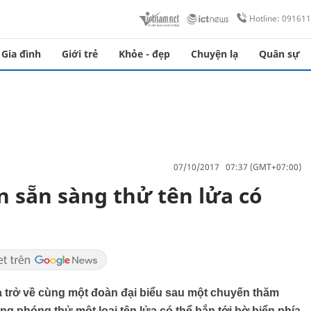
Hotline: 09161
Gia đình
Giới trẻ
Khỏe - đẹp
Chuyện lạ
Quân sự
07/10/2017 07:37 (GMT+07:00)
 sẵn sàng thử tên lửa có
a trở về cùng một đoàn đại biểu sau một chuyến thăm
g phóng thử một loại tên lửa có thể bắn tới bờ biển phía