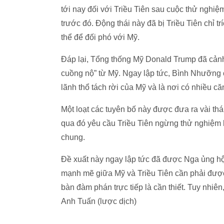
tới nay đối với Triều Tiên sau cuộc thử nghi
trước đó. Động thái này đã bị Triều Tiên chỉ 
thể để đối phó với Mỹ.
Đáp lại, Tổng thống Mỹ Donald Trump đã cảnh
cuồng nộ” từ Mỹ. Ngay lập tức, Bình Nhưỡng 
lãnh thổ tách rời của Mỹ và là nơi có nhiều c
Một loạt các tuyên bố này được đưa ra vài t
qua đó yêu cầu Triều Tiên ngừng thử nghiệm 
chung.
Đề xuất này ngay lập tức đã được Nga ủng hộ,
mạnh mẽ giữa Mỹ và Triều Tiên cần phải được
bàn đàm phán trực tiếp là cần thiết. Tuy nhiên
Anh Tuấn (lược dịch)