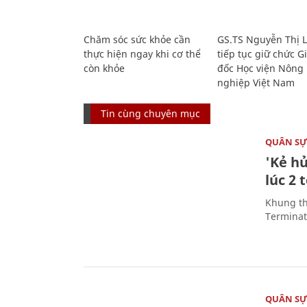
Chăm sóc sức khỏe cần
GS.TS Nguyễn Thị 
thực hiện ngay khi cơ thể
tiếp tục giữ chức 
còn khỏe
đốc Học viện Nông
nghiệp Việt Nam
Tin cùng chuyên mục
QUÂN S
'Kẻ h
lúc 2 
Khung th
Terminato
QUÂN S