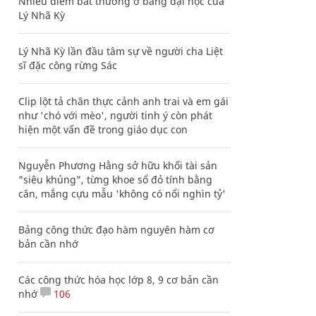
Nhiều điểm bất thường ở bằng đại học của
Lý Nhã Kỳ
Lý Nhã Kỳ lần đầu tâm sự về người cha Liệt
sĩ đặc công rừng Sác
Clip lột tả chân thực cảnh anh trai và em gái
như 'chó với mèo', người tinh ý còn phát
hiện một vấn đề trong giáo dục con
Nguyễn Phương Hằng sở hữu khối tài sản
"siêu khủng", từng khoe sổ đỏ tính bằng
cân, mắng cựu mẫu 'không có nổi nghìn tỷ'
Bảng công thức đạo hàm nguyên hàm cơ
bản cần nhớ
Các công thức hóa học lớp 8, 9 cơ bản cần
nhớ
106