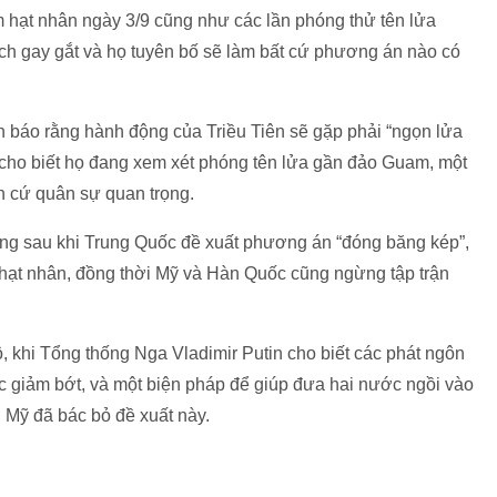
ệm hạt nhân ngày 3/9 cũng như các lần phóng thử tên lửa
trích gay gắt và họ tuyên bố sẽ làm bất cứ phương án nào có
 báo rằng hành động của Triều Tiên sẽ gặp phải “ngọn lửa
cho biết họ đang xem xét phóng tên lửa gần đảo Guam, một
ăn cứ quân sự quan trọng.
háng sau khi Trung Quốc đề xuất phương án “đóng băng kép”,
hạt nhân, đồng thời Mỹ và Hàn Quốc cũng ngừng tập trận
 khi Tổng thống Nga Vladimir Putin cho biết các phát ngôn
 giảm bớt, và một biện pháp để giúp đưa hai nước ngồi vào
, Mỹ đã bác bỏ đề xuất này.