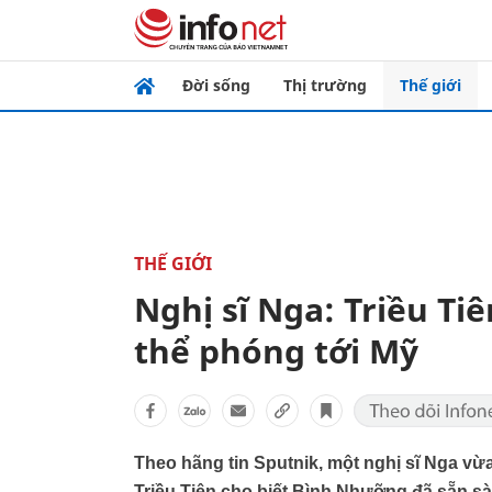
Đời sống
Thị trường
Thế giới
THẾ GIỚI
Nghị sĩ Nga: Triều Tiên
thể phóng tới Mỹ
Theo hãng tin Sputnik, một nghị sĩ Nga vừ
Triều Tiên cho biết Bình Nhưỡng đã sẵn sàn