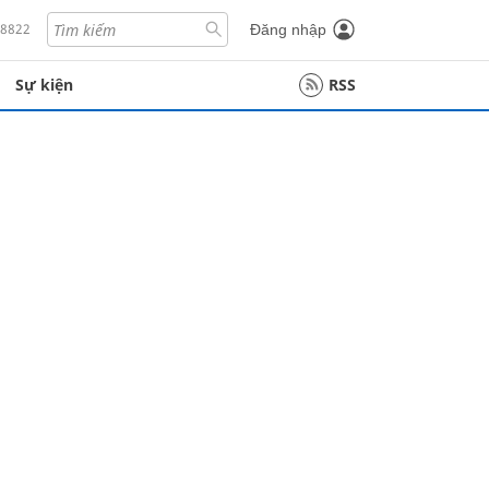
18822
Đăng nhập
Sự kiện
RSS