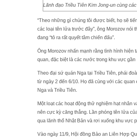
Lãnh đạo Triều Tiên Kim Jong-un cùng các
“Theo những gì chúng tôi được biết, họ sẽ ti
các loại tên lửa trước đây”, ông Morozov nó
đang “tỏ ra rất quyết tâm chiến đấu”.
Ông Morozov nhấn mạnh rằng tình hình hiện tại
quan, đặc biệt là các nước trong khu vực gần 
Theo đại sứ quán Nga tại Triều Tiên, phái đ
từ ngày 2 đến 6/10. Họ đã cùng với các quan 
Nga và Triều Tiên.
Một loạt các hoạt động thử nghiệm hạt nhân và
nên cực kỳ căng thẳng. Lần phóng tên lửa của 
qua lãnh thổ Nhật Bản và rơi xuống khu vực 
Vào ngày 11/9, Hội đồng Bảo an Liên Hợp Quốc