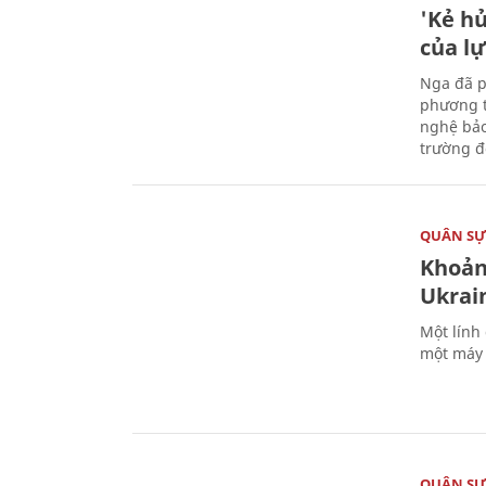
'Kẻ h
của l
Nga đã p
phương t
nghệ bảo
trường đô
QUÂN S
Khoản
Ukrai
Một lính
một máy 
QUÂN S