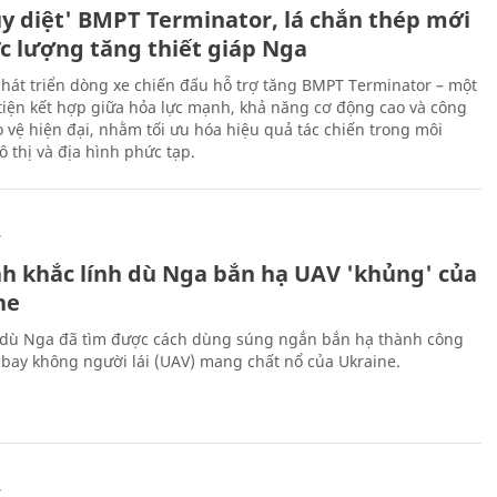
ủy diệt' BMPT Terminator, lá chắn thép mới
ực lượng tăng thiết giáp Nga
hát triển dòng xe chiến đấu hỗ trợ tăng BMPT Terminator – một
iện kết hợp giữa hỏa lực mạnh, khả năng cơ động cao và công
 vệ hiện đại, nhằm tối ưu hóa hiệu quả tác chiến trong môi
 thị và địa hình phức tạp.
Ự
h khắc lính dù Nga bắn hạ UAV 'khủng' của
ne
 dù Nga đã tìm được cách dùng súng ngắn bắn hạ thành công
bay không người lái (UAV) mang chất nổ của Ukraine.
Ự