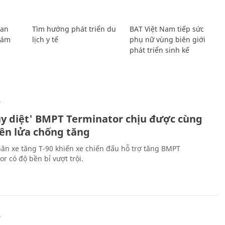
Lan
Tìm hướng phát triển du
BAT Việt Nam tiếp sức
Giám
lịch y tế
phụ nữ vùng biên giới
phát triển sinh kế
Ự
ủy diệt' BMPT Terminator chịu được cùng
tên lửa chống tăng
ân xe tăng T-90 khiến xe chiến đấu hỗ trợ tăng BMPT
r có độ bền bỉ vượt trội.
Ự