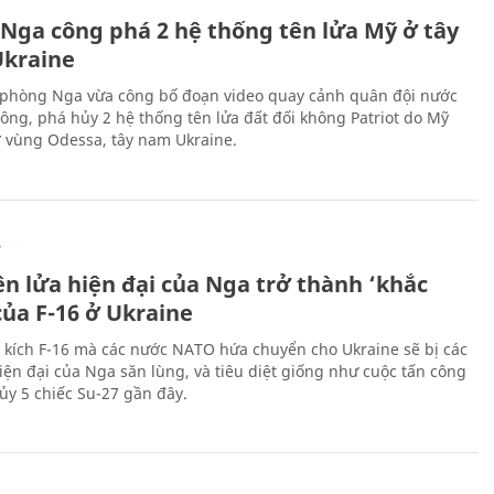
 Nga công phá 2 hệ thống tên lửa Mỹ ở tây
kraine
phòng Nga vừa công bố đoạn video quay cảnh quân đội nước
công, phá hủy 2 hệ thống tên lửa đất đối không Patriot do Mỹ
ở vùng Odessa, tây nam Ukraine.
Ự
ên lửa hiện đại của Nga trở thành ‘khắc
của F-16 ở Ukraine
 kích F-16 mà các nước NATO hứa chuyển cho Ukraine sẽ bị các
hiện đại của Nga săn lùng, và tiêu diệt giống như cuộc tấn công
ủy 5 chiếc Su-27 gần đây.