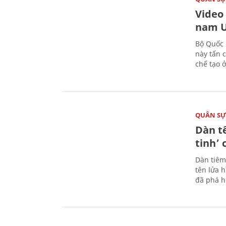
Video
nam U
Bộ Quốc 
này tấn 
chế tạo 
QUÂN S
Dàn t
tinh’ 
Dàn tiêm
tên lửa 
đã phá h