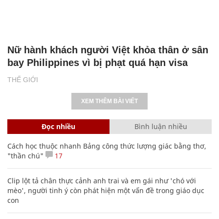
Nữ hành khách người Việt khỏa thân ở sân
bay Philippines vì bị phạt quá hạn visa
THẾ GIỚI
XEM THÊM BÀI VIẾT
Đọc nhiều
Bình luận nhiều
Cách học thuộc nhanh Bảng công thức lượng giác bằng thơ,
"thần chú"
17
Clip lột tả chân thực cảnh anh trai và em gái như 'chó với
mèo', người tinh ý còn phát hiện một vấn đề trong giáo dục
con