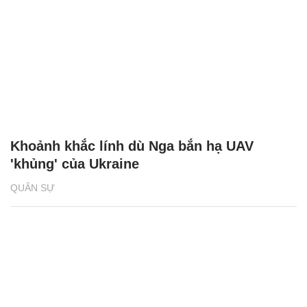
Khoảnh khắc lính dù Nga bắn hạ UAV
'khủng' của Ukraine
QUÂN SỰ