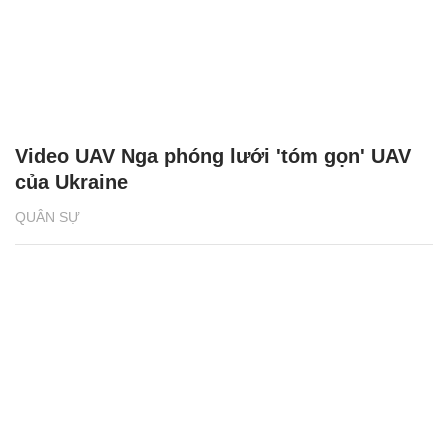
Video UAV Nga phóng lưới 'tóm gọn' UAV
của Ukraine
QUÂN SỰ