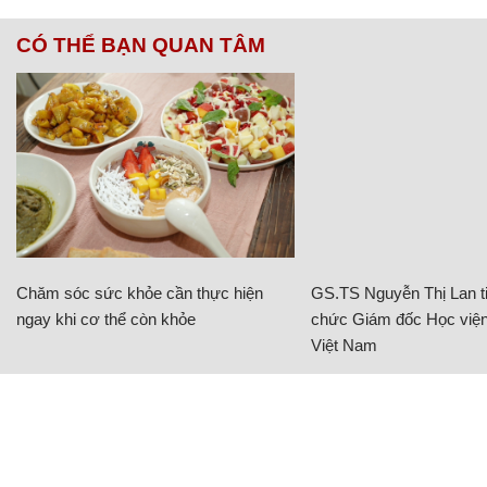
CÓ THỂ BẠN QUAN TÂM
Chăm sóc sức khỏe cần thực hiện
GS.TS Nguyễn Thị Lan ti
ngay khi cơ thể còn khỏe
chức Giám đốc Học viện
Việt Nam