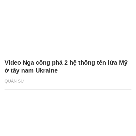
Video Nga công phá 2 hệ thống tên lửa Mỹ
ở tây nam Ukraine
QUÂN SỰ