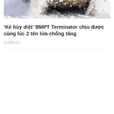
'Kẻ hủy diệt' BMPT Terminator chịu được
cùng lúc 2 tên lửa chống tăng
QUÂN SỰ