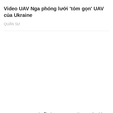
Video UAV Nga phóng lưới 'tóm gọn' UAV
của Ukraine
QUÂN SỰ