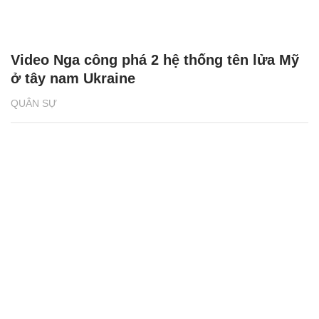
Video Nga công phá 2 hệ thống tên lửa Mỹ
ở tây nam Ukraine
QUÂN SỰ