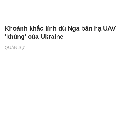
Khoảnh khắc lính dù Nga bắn hạ UAV
'khủng' của Ukraine
QUÂN SỰ