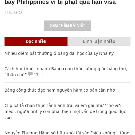
bay Philippines vì bị phạt quá hạn visa
THẾ GIỚI
XEM THÊM BÀI VIẾT
Đọc nhiều
Bình luận nhiều
Nhiều điểm bất thường ở bằng đại học của Lý Nhã Kỳ
Cách học thuộc nhanh Bảng công thức lượng giác bằng thơ,
"thần chú"
17
Bảng công thức đạo hàm nguyên hàm cơ bản cần nhớ
Clip lột tả chân thực cảnh anh trai và em gái như 'chó với
mèo', người tinh ý còn phát hiện một vấn đề trong giáo dục
con
Nguyễn Phương Hằng sở hữu khối tài sản "siêu khủng", từng