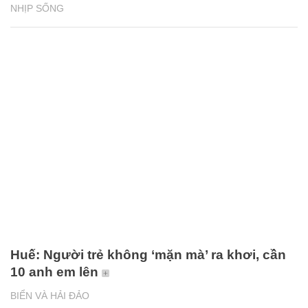
NHỊP SỐNG
Huế: Người trẻ không ‘mặn mà’ ra khơi, cần
10 anh em lên
BIỂN VÀ HẢI ĐẢO