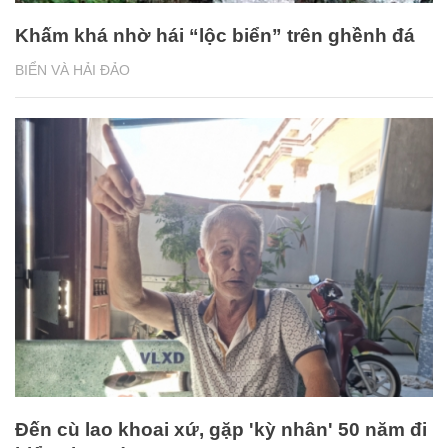
Khấm khá nhờ hái “lộc biển” trên ghềnh đá
BIỂN VÀ HẢI ĐẢO
Đến cù lao khoai xứ, gặp 'kỳ nhân' 50 năm đi