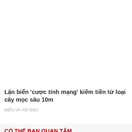
Lặn biển 'cược tính mạng' kiếm tiền từ loại
cây mọc sâu 10m
BIỂN VÀ HẢI ĐẢO
CÓ THỂ BẠN QUAN TÂM