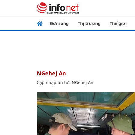
Đời sống
Thị trường
Thế giới
NGehej An
Cập nhập tin tức NGehej An