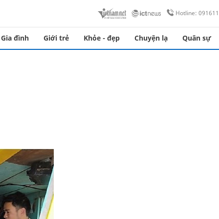
Hotline: 09161
Gia đình
Giới trẻ
Khỏe - đẹp
Chuyện lạ
Quân sự