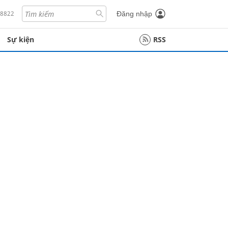
18822
Đăng nhập
Sự kiện
RSS