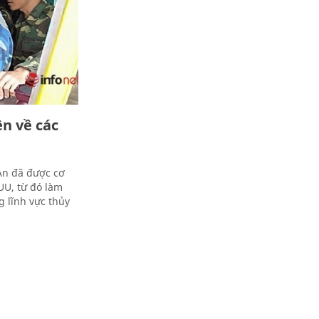
n về các
An đã được cơ
UU, từ đó làm
g lĩnh vực thủy