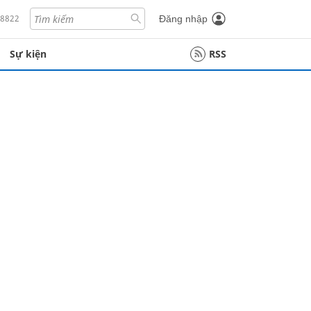
18822
Đăng nhập
Sự kiện
RSS