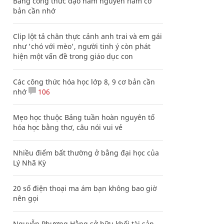
Bảng công thức đạo hàm nguyên hàm cơ
bản cần nhớ
Clip lột tả chân thực cảnh anh trai và em gái
như 'chó với mèo', người tinh ý còn phát
hiện một vấn đề trong giáo dục con
Các công thức hóa học lớp 8, 9 cơ bản cần
nhớ
106
Mẹo học thuộc Bảng tuần hoàn nguyên tố
hóa học bằng thơ, câu nói vui vẻ
Nhiều điểm bất thường ở bằng đại học của
Lý Nhã Kỳ
20 số điện thoại ma ám bạn không bao giờ
nên gọi
Nguyễn Phương Hằng sở hữu khối tài sản