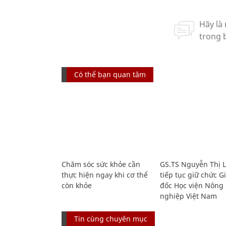
Có thể bạn quan tâm
Chăm sóc sức khỏe cần
GS.TS Nguyễn Thị 
thực hiện ngay khi cơ thể
tiếp tục giữ chức 
còn khỏe
đốc Học viện Nông
nghiệp Việt Nam
Tin cùng chuyên mục