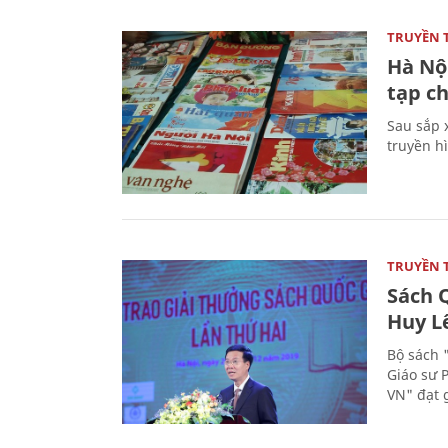
TRUYỀN 
Hà Nội
tạp ch
Sau sắp x
truyền hì
TRUYỀN 
Sách Q
Huy L
Bộ sách 
Giáo sư 
VN" đạt 