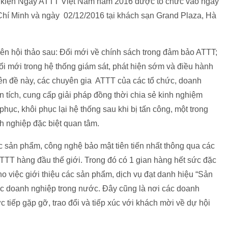
sự kiện Ngày ATTT Việt Nam năm 2016 được tổ chức vào ngày
Chí Minh và ngày 02/12/2016 tại khách sạn Grand Plaza, Hà
hiên hội thảo sau: Đổi mới về chính sách trong đảm bảo ATTT;
i mới trong hệ thống giám sát, phát hiện sớm và điều hành
yên đề này, các chuyên gia ATTT của các tổ chức, doanh
n tích, cung cấp giải pháp đồng thời chia sẻ kinh nghiệm
ục, khôi phục lại hệ thống sau khi bị tấn công, một trong
h nghiệp đặc biệt quan tâm.
các sản phẩm, công nghệ bảo mật tiên tiến nhất thông qua các
TTT hàng đầu thế giới. Trong đó có 1 gian hàng hết sức đặc
ho việc giới thiệu các sản phẩm, dịch vụ đạt danh hiệu “Sản
 doanh nghiệp trong nước. Đây cũng là nơi các doanh
c tiếp gặp gỡ, trao đổi và tiếp xúc với khách mời về dự hội