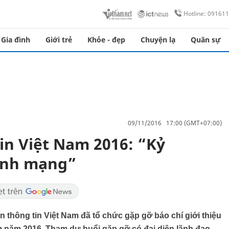
Hotline: 09161
Gia đình
Giới trẻ
Khỏe - đẹp
Chuyện lạ
Quân sự
09/11/2016 17:00 (GMT+07:00)
in Việt Nam 2016: “Kỷ
inh mạng”
àn thông tin Việt Nam đã tổ chức gặp gỡ báo chí giới thiệu
m năm 2016. Tham dự buổi gặp gỡ có đại diện lãnh đạo