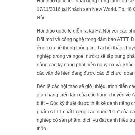
Hội thảo quốc tế - hoạt động trung tâm của 
17/11/2016 tại Khách sạn New World, Tp.Hồ 
Nội.
Hội thảo quốc tế diễn ra tại Hà Nội với các p
Đổi mới về công nghệ trong đảm bảo ATTT; Đổ
ứng cứu hệ thống thông tin. Tại hội thảo chu
nghiệp (trong và ngoài nước) sẽ tập trung phâ
nâng cao kỹ năng phát hiện nguy cơ và khắc ph
các vấn đề hiện đang được các tổ chức, doan
Bên lề các hội thảo sẽ giới thiệu, trình diễn 
gian hàng triển lãm của các hãng chuyên về A
biệt – Góc kỹ thuật được thiết kế dành riêng c
phẩm ATTT chất lượng cao năm 2015” của các
nghiệp có sản phẩm, dịch vụ đạt danh hiệu trự
thảo.