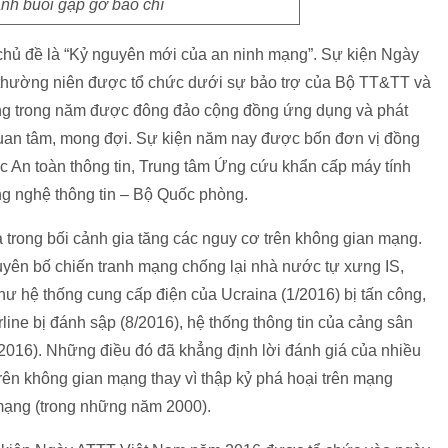
nh buổi gặp gỡ báo chí
chủ đề là “Kỷ nguyên mới của an ninh mạng”. Sự kiện Ngày
n thường niên được tổ chức dưới sự bảo trợ của Bộ TT&TT và
ng trong năm được đông đảo cộng đồng ứng dụng và phát
 quan tâm, mong đợi. Sự kiện năm nay được bốn đơn vị đồng
c An toàn thông tin, Trung tâm Ứng cứu khẩn cấp máy tính
 nghệ thông tin – Bộ Quốc phòng.
trong bối cảnh gia tăng các nguy cơ trên không gian mạng.
yên bố chiến tranh mạng chống lại nhà nước tự xưng IS,
 như hệ thống cung cấp điện của Ucraina (1/2016) bị tấn công,
ine bị đánh sập (8/2016), hệ thống thông tin của cảng sân
2016). Những điều đó đã khẳng định lời đánh giá của nhiều
rên không gian mạng thay vì thập kỷ phá hoại trên mạng
mạng (trong những năm 2000).