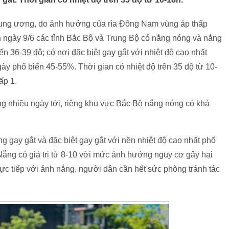
rung ương, do ảnh hưởng của rìa Đông Nam vùng áp thấp
 ngày 9/6 các tỉnh Bắc Bộ và Trung Bộ có nắng nóng và nắng
ến 36-39 độ; có nơi đặc biệt gay gắt với nhiệt độ cao nhất
gày phổ biến 45-55%. Thời gian có nhiệt độ trên 35 độ từ 10-
ấp 1.
ng nhiều ngày tới, riêng khu vực Bắc Bộ nắng nóng có khả
gay gắt và đặc biệt gay gắt với nền nhiệt độ cao nhất phổ
Nẵng có giá trị từ 8-10 với mức ảnh hưởng nguy cơ gây hại
trực tiếp với ánh nắng, người dân cần hết sức phòng tránh tác