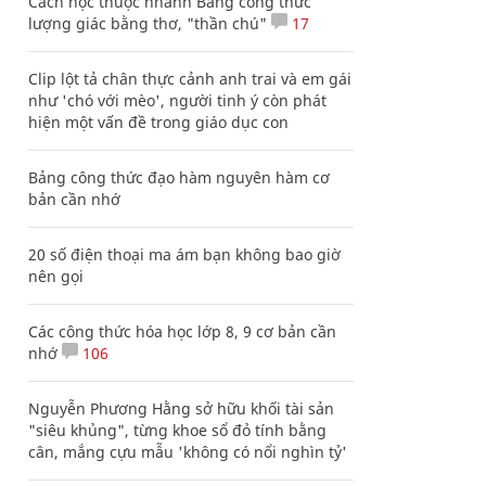
Cách học thuộc nhanh Bảng công thức
lượng giác bằng thơ, "thần chú"
17
Clip lột tả chân thực cảnh anh trai và em gái
như 'chó với mèo', người tinh ý còn phát
hiện một vấn đề trong giáo dục con
Bảng công thức đạo hàm nguyên hàm cơ
bản cần nhớ
20 số điện thoại ma ám bạn không bao giờ
nên gọi
Các công thức hóa học lớp 8, 9 cơ bản cần
nhớ
106
Nguyễn Phương Hằng sở hữu khối tài sản
"siêu khủng", từng khoe sổ đỏ tính bằng
cân, mắng cựu mẫu 'không có nổi nghìn tỷ'