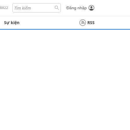
18822
Đăng nhập
Sự kiện
RSS