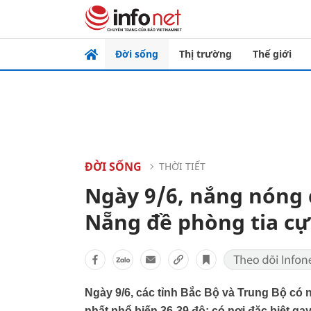
Đời sống
Thị trường
Thế giới
ĐỜI SỐNG
THỜI TIẾT
Ngày 9/6, nắng nóng 
Nẵng đề phòng tia c
Ngày 9/6, các tỉnh Bắc Bộ và Trung Bộ có 
nhất phổ biến 36-39 độ; có nơi đặc biệt gay