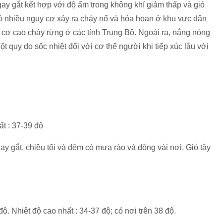
 gắt kết hợp với độ ẩm trong không khí giảm thấp và gió
 nhiều nguy cơ xảy ra cháy nổ và hỏa hoạn ở khu vực dân
 cơ cao cháy rừng ở các tỉnh Trung Bộ. Ngoài ra, nắng nóng
ột quỵ do sốc nhiệt đối với cơ thể người khi tiếp xúc lâu với
ất : 37-39 độ
y gắt, chiều tối và đêm có mưa rào và dông vài nơi. Gió tây
độ. Nhiệt độ cao nhất : 34-37 độ; có nơi trên 38 độ.