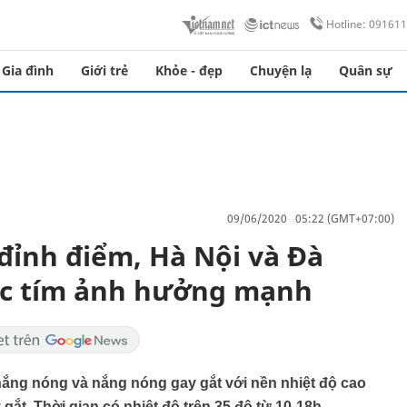
Hotline: 09161
Gia đình
Giới trẻ
Khỏe - đẹp
Chuyện lạ
Quân sự
09/06/2020 05:22 (GMT+07:00)
đỉnh điểm, Hà Nội và Đà
ực tím ảnh hưởng mạnh
nắng nóng và nắng nóng gay gắt với nền nhiệt độ cao
 gắt. Thời gian có nhiệt độ trên 35 độ từ 10-18h.