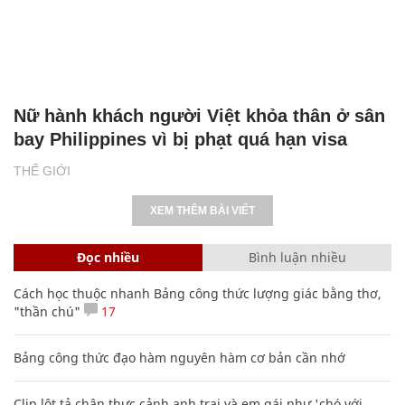
Nữ hành khách người Việt khỏa thân ở sân
bay Philippines vì bị phạt quá hạn visa
THẾ GIỚI
XEM THÊM BÀI VIẾT
Đọc nhiều
Bình luận nhiều
Cách học thuộc nhanh Bảng công thức lượng giác bằng thơ,
"thần chú"
17
Bảng công thức đạo hàm nguyên hàm cơ bản cần nhớ
Clip lột tả chân thực cảnh anh trai và em gái như 'chó với