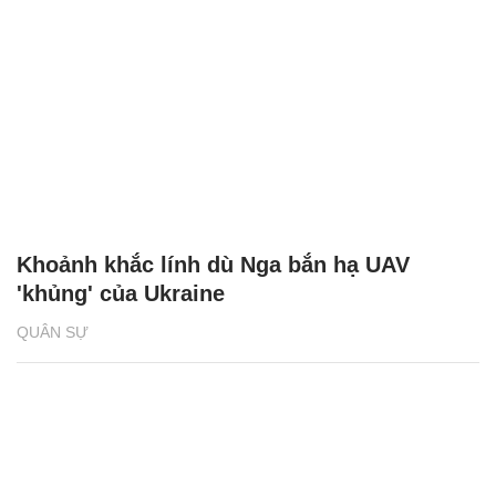
Khoảnh khắc lính dù Nga bắn hạ UAV
'khủng' của Ukraine
QUÂN SỰ