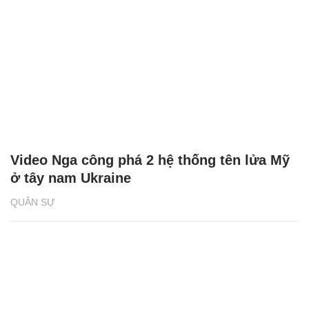
Video Nga công phá 2 hệ thống tên lửa Mỹ
ở tây nam Ukraine
QUÂN SỰ