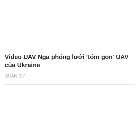
Video UAV Nga phóng lưới 'tóm gọn' UAV
của Ukraine
QUÂN SỰ