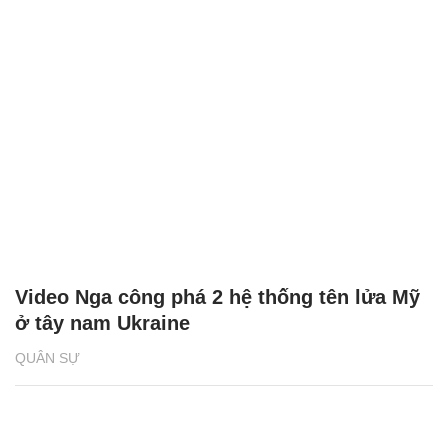
Video Nga công phá 2 hệ thống tên lửa Mỹ
ở tây nam Ukraine
QUÂN SỰ