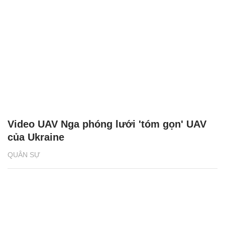
Video UAV Nga phóng lưới 'tóm gọn' UAV
của Ukraine
QUÂN SỰ