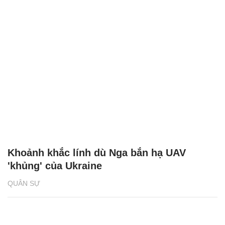
Khoảnh khắc lính dù Nga bắn hạ UAV
'khủng' của Ukraine
QUÂN SỰ