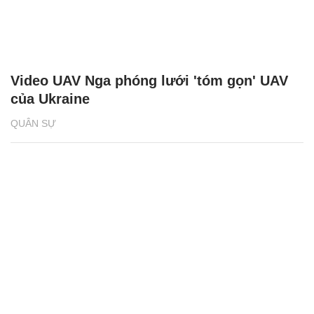
Video UAV Nga phóng lưới 'tóm gọn' UAV
của Ukraine
QUÂN SỰ