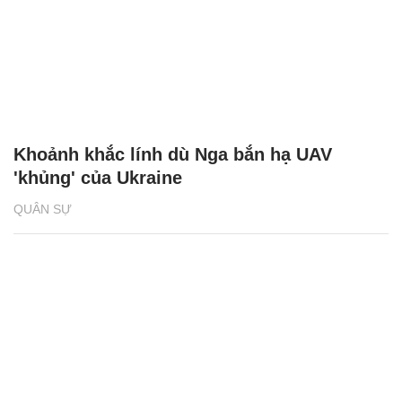
Khoảnh khắc lính dù Nga bắn hạ UAV
'khủng' của Ukraine
QUÂN SỰ