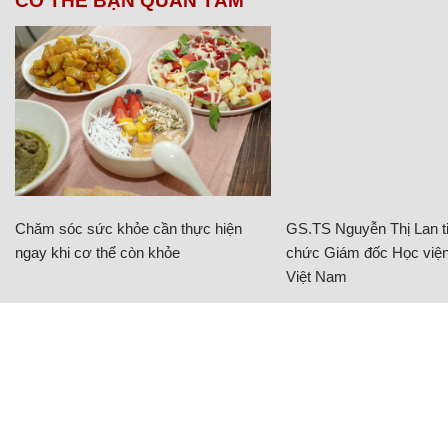
CÓ THỂ BẠN QUAN TÂM
Chăm sóc sức khỏe cần thực hiện
GS.TS Nguyễn Thị Lan ti
ngay khi cơ thể còn khỏe
chức Giám đốc Học viện
Việt Nam