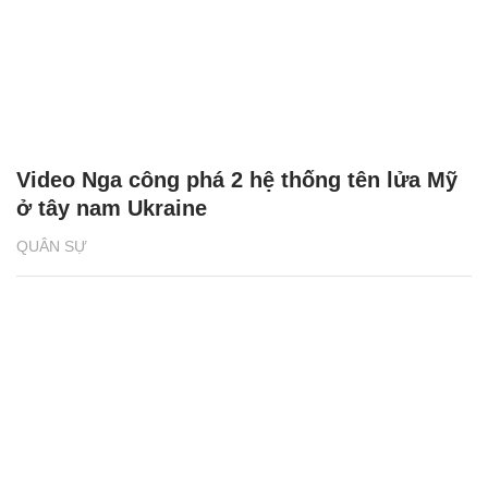
Video Nga công phá 2 hệ thống tên lửa Mỹ
ở tây nam Ukraine
QUÂN SỰ