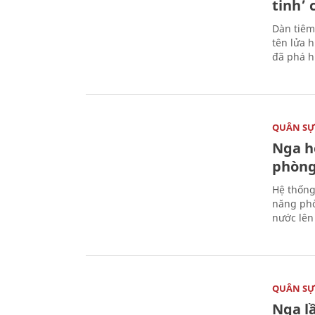
tinh’ 
Dàn tiêm
tên lửa 
đã phá h
QUÂN S
Nga h
phòng
Hệ thống
năng phò
nước lên 
QUÂN S
Nga l