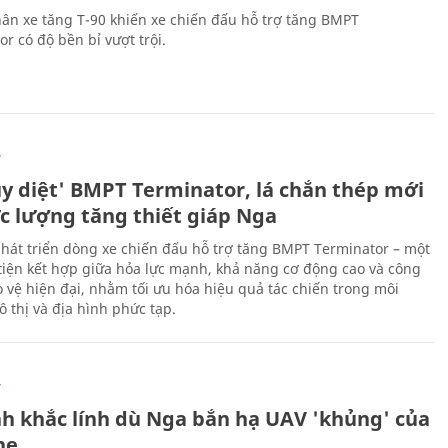
ân xe tăng T-90 khiến xe chiến đấu hỗ trợ tăng BMPT
r có độ bền bỉ vượt trội.
Ự
ủy diệt' BMPT Terminator, lá chắn thép mới
ực lượng tăng thiết giáp Nga
hát triển dòng xe chiến đấu hỗ trợ tăng BMPT Terminator – một
iện kết hợp giữa hỏa lực mạnh, khả năng cơ động cao và công
 vệ hiện đại, nhằm tối ưu hóa hiệu quả tác chiến trong môi
 thị và địa hình phức tạp.
Ự
h khắc lính dù Nga bắn hạ UAV 'khủng' của
ne