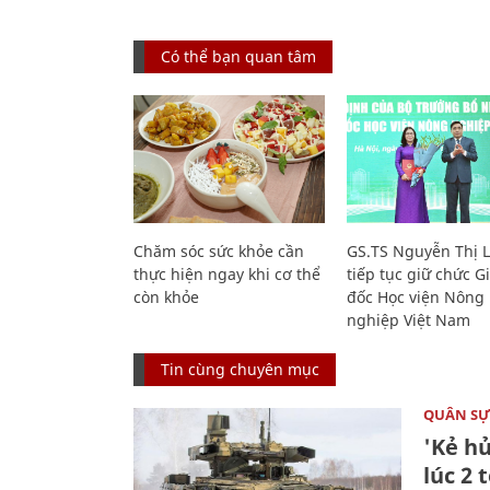
Có thể bạn quan tâm
Chăm sóc sức khỏe cần
GS.TS Nguyễn Thị 
thực hiện ngay khi cơ thể
tiếp tục giữ chức 
còn khỏe
đốc Học viện Nông
nghiệp Việt Nam
Tin cùng chuyên mục
QUÂN S
'Kẻ h
lúc 2 