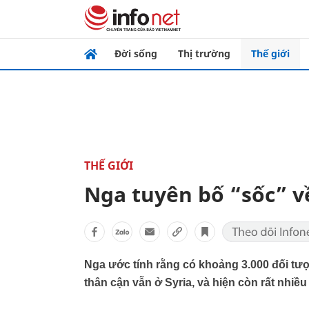
Đời sống
Thị trường
Thế giới
THẾ GIỚI
Nga tuyên bố “sốc” về
Nga ước tính rằng có khoảng 3.000 đối tượ
thân cận vẫn ở Syria, và hiện còn rất nhiề