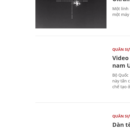
Một lính
một máy 
QUÂN S
Video
nam U
Bộ Quốc 
này tấn 
chế tạo 
QUÂN S
Dàn t