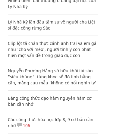
Nhiều điểm bất thường ở bằng đại học của
Lý Nhã Kỳ
Lý Nhã Kỳ lần đầu tâm sự về người cha Liệt
sĩ đặc công rừng Sác
Clip lột tả chân thực cảnh anh trai và em gái
như 'chó với mèo', người tinh ý còn phát
hiện một vấn đề trong giáo dục con
Nguyễn Phương Hằng sở hữu khối tài sản
"siêu khủng", từng khoe sổ đỏ tính bằng
cân, mắng cựu mẫu 'không có nổi nghìn tỷ'
Bảng công thức đạo hàm nguyên hàm cơ
bản cần nhớ
Các công thức hóa học lớp 8, 9 cơ bản cần
nhớ
106