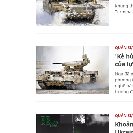
Khung th
Terminato
QUÂN S
'Kẻ h
của l
Nga đã p
phương t
nghệ bảo
trường đô
QUÂN S
Khoản
Ukrai