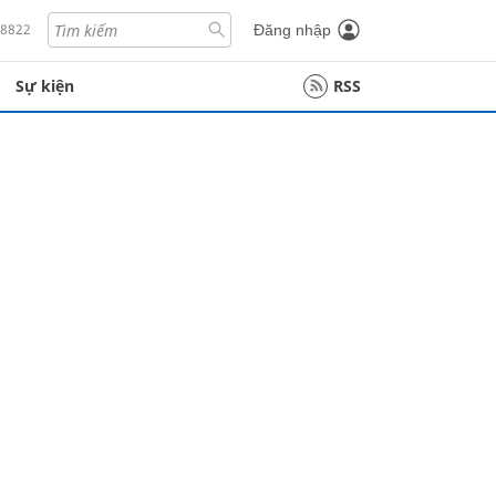
18822
Đăng nhập
Sự kiện
RSS