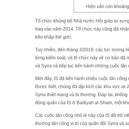
Hiện vẫn còn khoảng 
Tổ chức khủng bố Nhà nước Hồi giáo tự xưng 
Iraq vào năm 2014. Tổ chức này cũng đã nhận 
trên khắp thế giới.
Tuy nhiên, đến tháng 3/2019, các lực lượng l
từng kiểm soát, và tổ chức này về cơ bản đã m
và Syria và tiếp tục tiến hành những cuộc tấn 
Mới đây, IS đã tiến hành nhiều cuộc tấn công 
Được biết, chúng đã tập kích các khu vực al-J
Syria thiệt mạng và bị thương. Đáp lại, không
đóng quân của IS ở Badiyah al-Sham, một khu
Các cuộc tấn công nhỏ lẻ này của IS đã trở n
thường tấn công vị trí của quân đội Syria và s