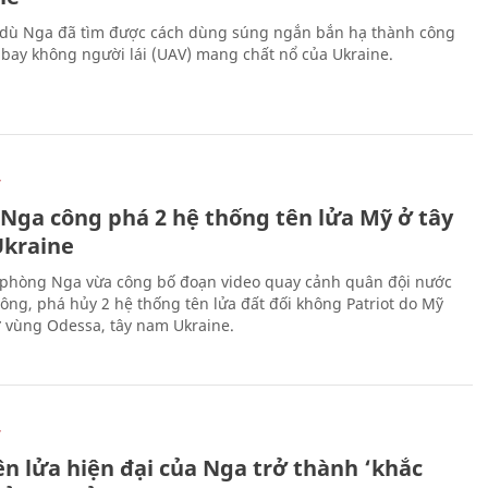
 dù Nga đã tìm được cách dùng súng ngắn bắn hạ thành công
bay không người lái (UAV) mang chất nổ của Ukraine.
Ự
 Nga công phá 2 hệ thống tên lửa Mỹ ở tây
kraine
phòng Nga vừa công bố đoạn video quay cảnh quân đội nước
công, phá hủy 2 hệ thống tên lửa đất đối không Patriot do Mỹ
ở vùng Odessa, tây nam Ukraine.
Ự
ên lửa hiện đại của Nga trở thành ‘khắc