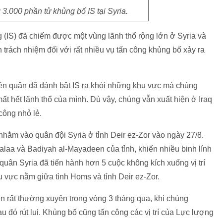
3.000 phần tử khủng bố IS tại Syria.
(IS) đã chiếm được một vùng lãnh thổ rộng lớn ở Syria và
trách nhiệm đối với rất nhiều vụ tấn công khủng bố xảy ra
iên quân đã đánh bật IS ra khỏi những khu vực mà chúng
ất hết lãnh thổ của mình. Dù vậy, chúng vẫn xuất hiện ở Iraq
công nhỏ lẻ.
nhằm vào quân đội Syria ở tỉnh Deir ez-Zor vào ngày 27/8.
alaa và Badiyah al-Mayadeen của tỉnh, khiến nhiều binh lính
 quân Syria đã tiến hành hơn 5 cuộc không kích xuống vị trí
 vực nằm giữa tình Homs và tỉnh Deir ez-Zor.
ên rất thường xuyên trong vòng 3 tháng qua, khi chúng
au đó rút lui. Khủng bố cũng tấn công các vị trí của Lực lượng