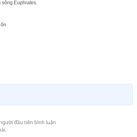
g sông Euphrates.
 ổn