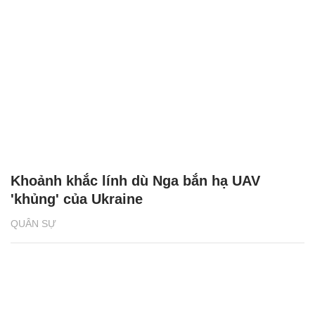
Khoảnh khắc lính dù Nga bắn hạ UAV
'khủng' của Ukraine
QUÂN SỰ