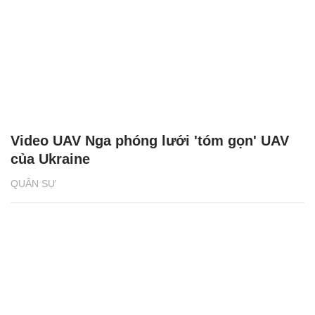
Video UAV Nga phóng lưới 'tóm gọn' UAV
của Ukraine
QUÂN SỰ