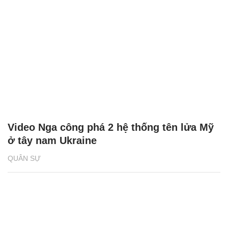
Video Nga công phá 2 hệ thống tên lửa Mỹ
ở tây nam Ukraine
QUÂN SỰ