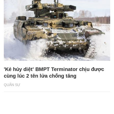
'Kẻ hủy diệt' BMPT Terminator chịu được
cùng lúc 2 tên lửa chống tăng
QUÂN SỰ