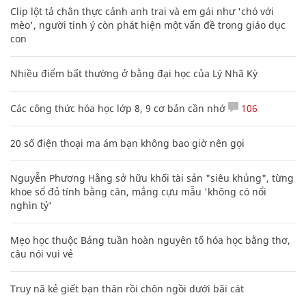
Clip lột tả chân thực cảnh anh trai và em gái như 'chó với
mèo', người tinh ý còn phát hiện một vấn đề trong giáo dục
con
Nhiều điểm bất thường ở bằng đại học của Lý Nhã Kỳ
Các công thức hóa học lớp 8, 9 cơ bản cần nhớ
106
20 số điện thoại ma ám bạn không bao giờ nên gọi
Nguyễn Phương Hằng sở hữu khối tài sản "siêu khủng", từng
khoe sổ đỏ tính bằng cân, mắng cựu mẫu 'không có nổi
nghìn tỷ'
Mẹo học thuộc Bảng tuần hoàn nguyên tố hóa học bằng thơ,
câu nói vui vẻ
Truy nã kẻ giết bạn thân rồi chôn ngồi dưới bãi cát