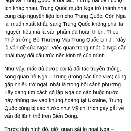
Nga và Trung Quốc là đối tác, nhưng hai bên có lợi
ích khác nhau. Trung Quốc muốn Nga trở thành nhà
cung cấp nguyên liệu lớn cho Trung Quốc. Còn Nga
lại muốn xuất khẩu sang Trung Quốc không phải là
nguyên liệu mà là sản phẩm đã hoàn thiện. Theo
Thứ trưởng Bộ Thương Mại Trung Quốc Lin Ji: “đây
là vấn đề của Nga”. Việc quan trọng nhất là Nga cần
phải thay đổi cấu trúc nền kinh tế của mình.
Như vậy, mặc dù được coi là đối tác truyền thống,
song quan hệ Nga – Trung (trong các lĩnh vực) cũng
gặp nhiều trở ngại, nhất là trong bối cảnh phương
Tây đang tìm cách cô lập Nga do cáo buộc nước
này nhúng tay vào khủng hoảng tại Ukraine, Trung
Quốc cũng bị các nước như Mỹ chỉ trích gay gắt về
vấn đề lãnh thổ trên Biển Đông.
Trước tình hình đó, giới quan sát lo ngại Nga –