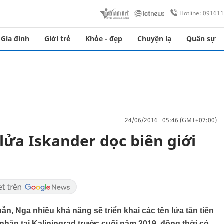
Hotline: 09161
Gia đình
Giới trẻ
Khỏe - đẹp
Chuyện lạ
Quân sự
24/06/2016 05:46 (GMT+07:00)
 lửa Iskander dọc biên giới
ẫn, Nga nhiều khả năng sẽ triển khai các tên lửa tân tiến
hân tại Kaliningrad trước cuối năm 2019, đồng thời có