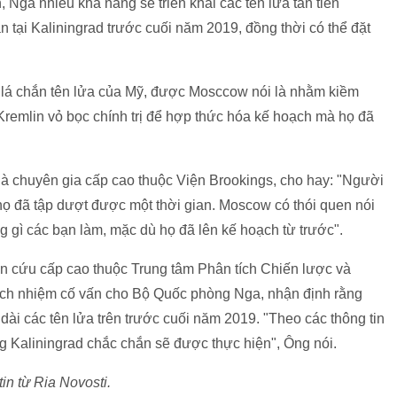
 Nga nhiều khả năng sẽ triển khai các tên lửa tân tiến
 tại Kaliningrad trước cuối năm 2019, đồng thời có thể đặt
lá chắn tên lửa của Mỹ, được Mosccow nói là nhằm kiềm
remlin vỏ bọc chính trị để hợp thức hóa kế hoạch mà họ đã
 là chuyên gia cấp cao thuộc Viện Brookings, cho hay: "Người
họ đã tập dượt được một thời gian. Moscow có thói quen nói
g gì các bạn làm, mặc dù họ đã lên kế hoạch từ trước".
n cứu cấp cao thuộc Trung tâm Phân tích Chiến lược và
ách nhiệm cố vấn cho Bộ Quốc phòng Nga, nhận định rằng
 dài các tên lửa trên trước cuối năm 2019. "Theo các thông tin
ùng Kaliningrad chắc chắn sẽ được thực hiện", Ông nói.
in từ Ria Novosti.