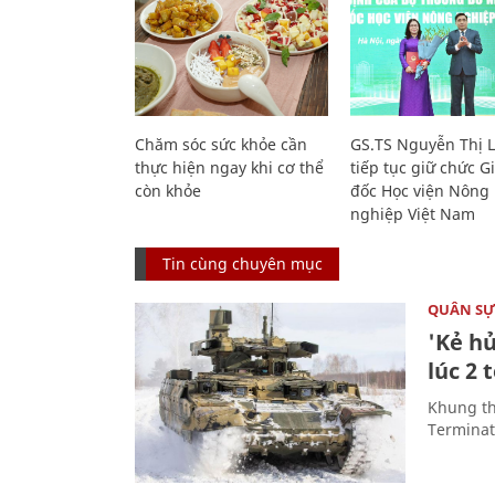
Chăm sóc sức khỏe cần
GS.TS Nguyễn Thị 
thực hiện ngay khi cơ thể
tiếp tục giữ chức 
còn khỏe
đốc Học viện Nông
nghiệp Việt Nam
Tin cùng chuyên mục
QUÂN S
'Kẻ h
lúc 2 
Khung th
Terminato