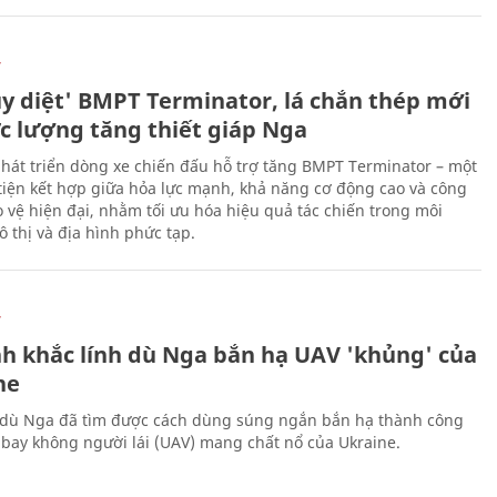
Ự
ủy diệt' BMPT Terminator, lá chắn thép mới
ực lượng tăng thiết giáp Nga
hát triển dòng xe chiến đấu hỗ trợ tăng BMPT Terminator – một
iện kết hợp giữa hỏa lực mạnh, khả năng cơ động cao và công
 vệ hiện đại, nhằm tối ưu hóa hiệu quả tác chiến trong môi
 thị và địa hình phức tạp.
Ự
h khắc lính dù Nga bắn hạ UAV 'khủng' của
ne
 dù Nga đã tìm được cách dùng súng ngắn bắn hạ thành công
bay không người lái (UAV) mang chất nổ của Ukraine.