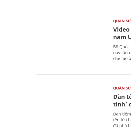
QUÂN S
Video
nam U
Bộ Quốc 
này tấn 
chế tạo 
QUÂN S
Dàn t
tinh’ 
Dàn tiêm
tên lửa 
đã phá h