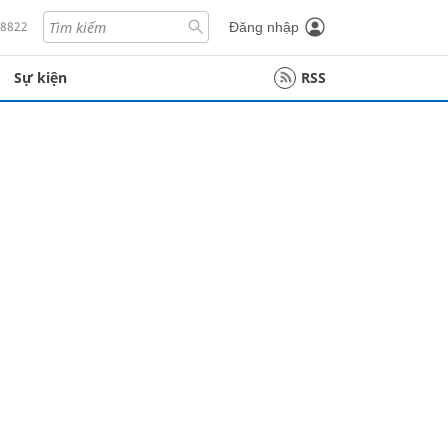
18822
Đăng nhập
Sự kiện
RSS