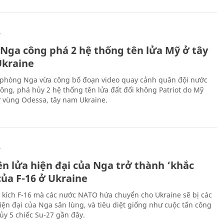
Ự
 Nga công phá 2 hệ thống tên lửa Mỹ ở tây
kraine
phòng Nga vừa công bố đoạn video quay cảnh quân đội nước
công, phá hủy 2 hệ thống tên lửa đất đối không Patriot do Mỹ
ở vùng Odessa, tây nam Ukraine.
Ự
ên lửa hiện đại của Nga trở thành ‘khắc
của F-16 ở Ukraine
 kích F-16 mà các nước NATO hứa chuyển cho Ukraine sẽ bị các
hiện đại của Nga săn lùng, và tiêu diệt giống như cuộc tấn công
ủy 5 chiếc Su-27 gần đây.