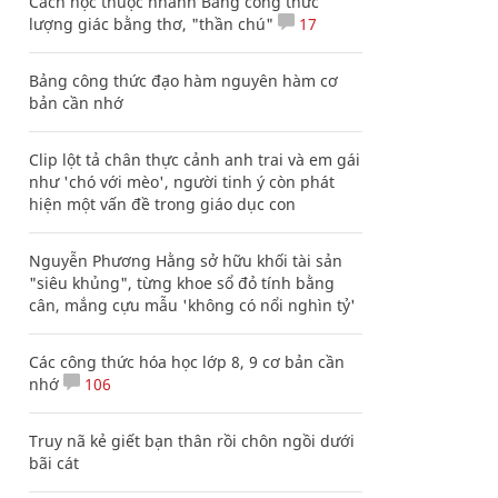
Cách học thuộc nhanh Bảng công thức
lượng giác bằng thơ, "thần chú"
17
Bảng công thức đạo hàm nguyên hàm cơ
bản cần nhớ
Clip lột tả chân thực cảnh anh trai và em gái
như 'chó với mèo', người tinh ý còn phát
hiện một vấn đề trong giáo dục con
Nguyễn Phương Hằng sở hữu khối tài sản
"siêu khủng", từng khoe sổ đỏ tính bằng
cân, mắng cựu mẫu 'không có nổi nghìn tỷ'
Các công thức hóa học lớp 8, 9 cơ bản cần
nhớ
106
Truy nã kẻ giết bạn thân rồi chôn ngồi dưới
bãi cát