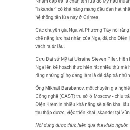
Nhằm đáp trả lá chắn tên lửa do Mỹ hậu thuẫn,
"Iskander" có khả năng mang đầu đạn hạt nhân
hệ thống tên lửa này ở Crimea.
Các chuyên gia Nga và Phương Tây nói rằng 
chế năng lực hạt nhân của Nga, đã cho Điện K
vạch ra từ lâu.
Cựu Đại sứ Mỹ tại Ukraine Steven Pifer, hiện
Nga lên kế hoạch thực hiện rất nhiều thứ mà 
rằng những gì họ đang làm là để đáp trả nhữn
Ông Mikhail Barabanov, một chuyên gia nghiê
Công nghệ (CAST) trụ sở ở Moscow - chịu tr
Điện Kremlin nhiều khả năng sẽ triển khai lâu
thu thập được, việc triển khai Iskander tại V
Nội dung được thực hiện qua tha khảo nguồn t