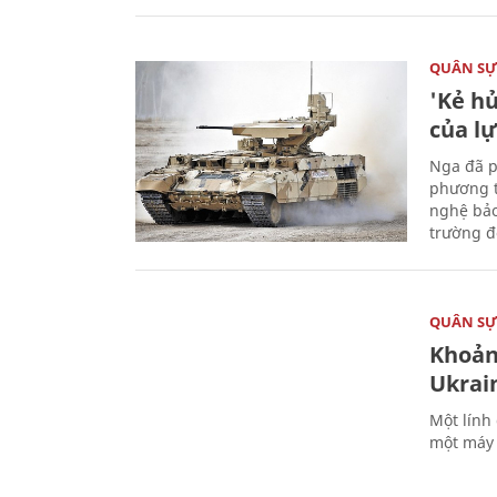
QUÂN S
'Kẻ h
của l
Nga đã p
phương t
nghệ bảo
trường đô
QUÂN S
Khoản
Ukrai
Một lính
một máy 