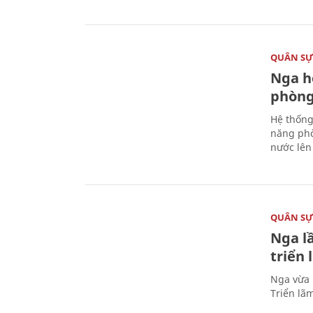
QUÂN S
Nga h
phòng
Hệ thống
năng phò
nước lên 
QUÂN S
Nga l
triển
Nga vừa 
Triển lã