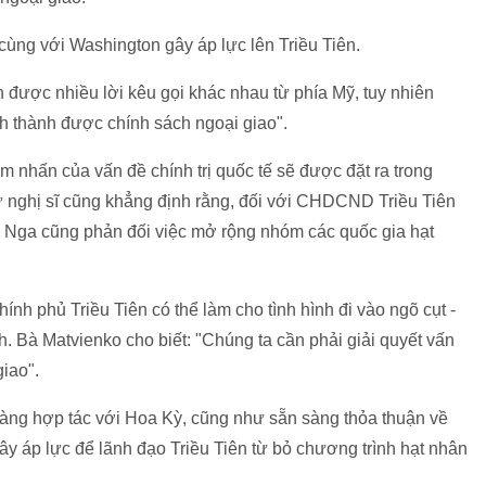
ùng với Washington gây áp lực lên Triều Tiên.
được nhiều lời kêu gọi khác nhau từ phía Mỹ, tuy nhiên
nh thành được chính sách ngoại giao".
ểm nhấn của vấn đề chính trị quốc tế sẽ được đặt ra trong
 nghị sĩ cũng khẳng định rằng, đối với CHDCND Triều Tiên
 Nga cũng phản đối việc mở rộng nhóm các quốc gia hạt
hính phủ Triều Tiên có thể làm cho tình hình đi vào ngõ cụt -
. Bà Matvienko cho biết: "Chúng ta cần phải giải quyết vấn
giao".
àng hợp tác với Hoa Kỳ, cũng như sẵn sàng thỏa thuận về
y áp lực để lãnh đạo Triều Tiên từ bỏ chương trình hạt nhân