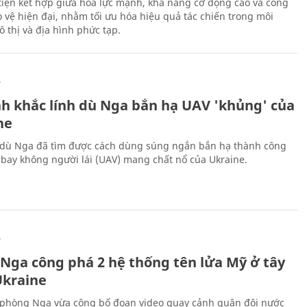
iện kết hợp giữa hỏa lực mạnh, khả năng cơ động cao và công
 vệ hiện đại, nhằm tối ưu hóa hiệu quả tác chiến trong môi
 thị và địa hình phức tạp.
Ự
h khắc lính dù Nga bắn hạ UAV 'khủng' của
ne
 dù Nga đã tìm được cách dùng súng ngắn bắn hạ thành công
bay không người lái (UAV) mang chất nổ của Ukraine.
Ự
 Nga công phá 2 hệ thống tên lửa Mỹ ở tây
kraine
phòng Nga vừa công bố đoạn video quay cảnh quân đội nước