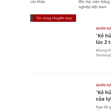
còn khỏe
đốc Học viện Nông
nghiệp Việt Nam
Tin cùng chuyên mục
QUÂN S
'Kẻ h
lúc 2 
Khung th
Terminato
QUÂN S
'Kẻ h
của l
Nga đã p