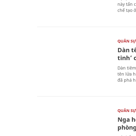
này tấn 
chế tạo 
QUÂN S
Dàn t
tinh’ 
Dàn tiêm
tên lửa 
đã phá h
QUÂN S
Nga h
phòng