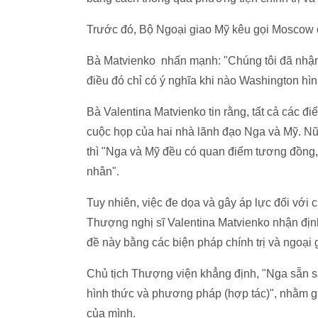
Trước đó, Bộ Ngoại giao Mỹ kêu gọi Moscow c
Bà Matvienko nhấn mạnh: "Chúng tôi đã nhận 
điều đó chỉ có ý nghĩa khi nào Washington hì
Bà Valentina Matvienko tin rằng, tất cả các đi
cuộc họp của hai nhà lãnh đạo Nga và Mỹ. Nữ
thì "Nga và Mỹ đều có quan điểm tương đồng,
nhân".
Tuy nhiên, việc đe dọa và gây áp lực đối với c
Thượng nghị sĩ Valentina Matvienko nhận định
đề này bằng các biện pháp chính trị và ngoại 
Chủ tịch Thượng viện khẳng định, "Nga sẵn s
hình thức và phương pháp (hợp tác)", nhằm gâ
của mình.