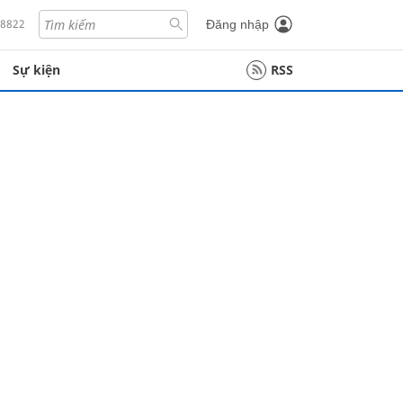
18822
Đăng nhập
Sự kiện
RSS