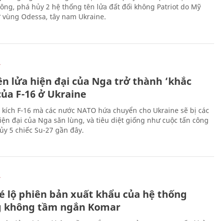
công, phá hủy 2 hệ thống tên lửa đất đối không Patriot do Mỹ
ở vùng Odessa, tây nam Ukraine.
Ự
ên lửa hiện đại của Nga trở thành ‘khắc
của F-16 ở Ukraine
 kích F-16 mà các nước NATO hứa chuyển cho Ukraine sẽ bị các
hiện đại của Nga săn lùng, và tiêu diệt giống như cuộc tấn công
ủy 5 chiếc Su-27 gần đây.
Ự
é lộ phiên bản xuất khẩu của hệ thống
 không tầm ngắn Komar