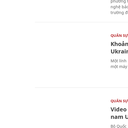
phương t
nghệ bảo
trường đô
QUÂN S
Khoản
Ukrai
Một lính
một máy 
QUÂN S
Video
nam U
Bộ Quốc 