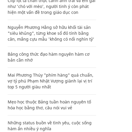
Clip lột tả chân thực cảnh anh trai và em gái
như 'chó với mèo', người tinh ý còn phát
hiện một vấn đề trong giáo dục con
Nguyễn Phương Hằng sở hữu khối tài sản
"siêu khủng", từng khoe sổ đỏ tính bằng
cân, mắng cựu mẫu 'không có nổi nghìn tỷ'
Bảng công thức đạo hàm nguyên hàm cơ
bản cần nhớ
Mai Phương Thúy "phím hàng" quá chuẩn,
vợ tỷ phú Phạm Nhật Vượng giành lại vị trí
top 5 người giàu nhất
Mẹo học thuộc Bảng tuần hoàn nguyên tố
hóa học bằng thơ, câu nói vui vẻ
Những status buồn về tình yêu, cuộc sống
hàm ẩn nhiều ý nghĩa