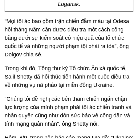
Lugansk.
"Mọi tội ác bao gồm trận chiến đẫm máu tại Odesa
hồi tháng Năm cần được điều tra một cách công
bằng dưới sự kiểm soát có hiệu quả của tổ chức
quốc tế và những người phạm tội phải ra tòa”, ông
Dolgov chia sẻ.
Trong khi đó, Tổng thư ký Tổ chức Ân xá quốc tế,
Salil Shetty đã hối thúc tiến hành một cuộc điều tra
về những vụ nã pháo tại miền đông Ukraine.
“Chúng tôi đề nghị các bên tham chiến ngăn chặn
lực lượng của mình phạm phải tội ác chiến tranh và
nhân quyền cũng như dồn sức bảo vệ công dân và
tính mạng quân nhân”, ông Shetty nói.
Hôm 8/9, trong bản báo cáo mang tựa đề: “Ukraine: