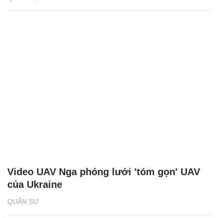
Video UAV Nga phóng lưới 'tóm gọn' UAV
của Ukraine
QUÂN SỰ