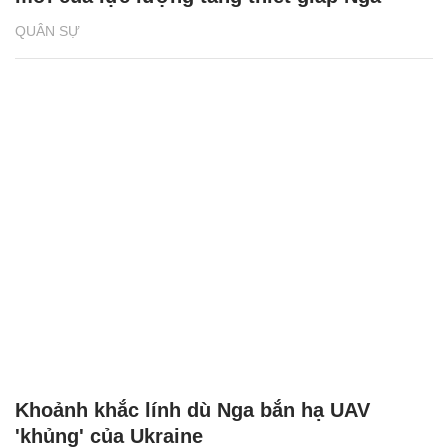
QUÂN SỰ
Khoảnh khắc lính dù Nga bắn hạ UAV
'khủng' của Ukraine