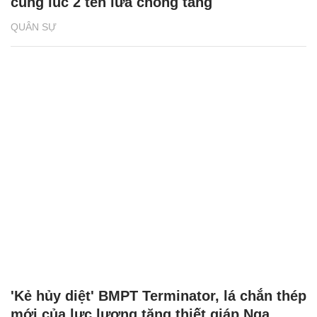
cùng lúc 2 tên lửa chống tăng
QUÂN SỰ
'Kẻ hủy diệt' BMPT Terminator, lá chắn thép
mới của lực lượng tăng thiết giáp Nga